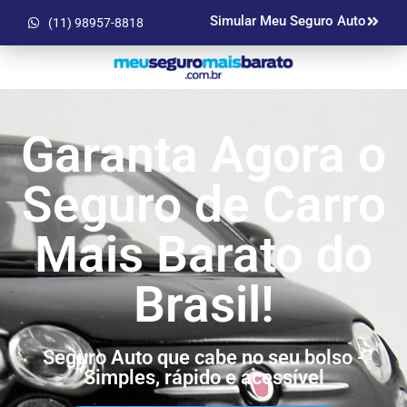
Simular Meu Seguro Auto
(11) 98957-8818
Garanta Agora o
Seguro de Carro
Mais Barato do
Brasil!
Seguro Auto que cabe no seu bolso -
Simples, rápido e acessível