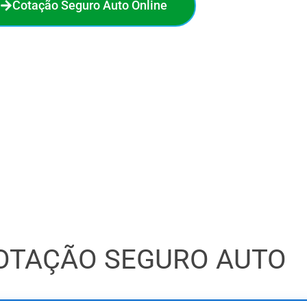
Cotação Seguro Auto Online
no seguro auto. Em poucos minutos, você compara 18
a melhor oferta e economiza de verdade. O processo é
 sem compromisso. Faça sua cotação online agora e veja
quanto pode economizar!
OTAÇÃO SEGURO AUTO