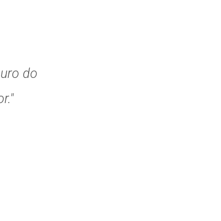
guro do
r."