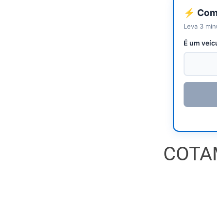
⚡ Come
Leva 3 min
É um veíc
COTA