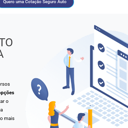
Quero uma Cotação Seguro Auto
TO
A
ersos
opções
ar o
ua
to mais