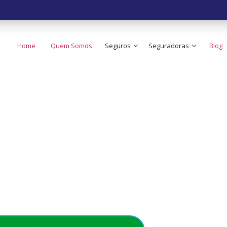
Home
Quem Somos
Seguros
Seguradoras
Blog
 o Seguro de Carr
ato do Brasil!
e no seu bolso - Simples, rápido e acessível