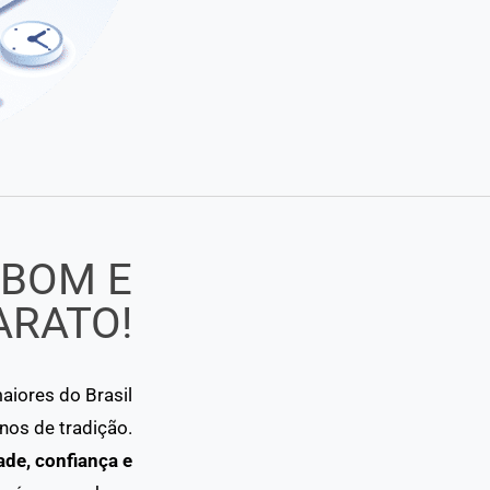
 BOM E
ARATO!
iores do Brasil
os de tradição.
ade, confiança e