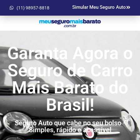
Simular Meu Seguro Auto
(11) 98957-8818
Garanta Agora o
Seguro de Carro
Mais Barato do
Brasil!
Seguro Auto que cabe no seu bolso -
Simples, rápido e acessível