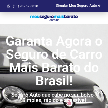
Simular Meu Seguro Auto
(11) 98957-8818
Garanta Agora o
Seguro de Carro
Mais Barato do
Brasil!
Seguro Auto que cabe no seu bolso -
Simples, rápido e acessível