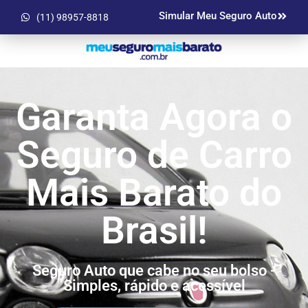
Simular Meu Seguro Auto
(11) 98957-8818
Garanta Agora o
Seguro de Carro
Mais Barato do
Brasil!
Seguro Auto que cabe no seu bolso -
Simples, rápido e acessível