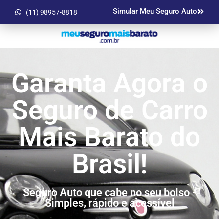
Simular Meu Seguro Auto
(11) 98957-8818
Garanta Agora o
Seguro de Carro
Mais Barato do
Brasil!
Seguro Auto que cabe no seu bolso -
Simples, rápido e acessível