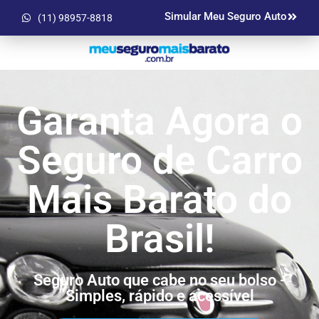
Simular Meu Seguro Auto
(11) 98957-8818
Garanta Agora o
Seguro de Carro
Mais Barato do
Brasil!
Seguro Auto que cabe no seu bolso -
Simples, rápido e acessível