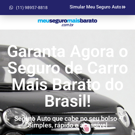
Simular Meu Seguro Auto
(11) 98957-8818
Garanta Agora o
Seguro de Carro
Mais Barato do
Brasil!
Seguro Auto que cabe no seu bolso -
Simples, rápido e acessível