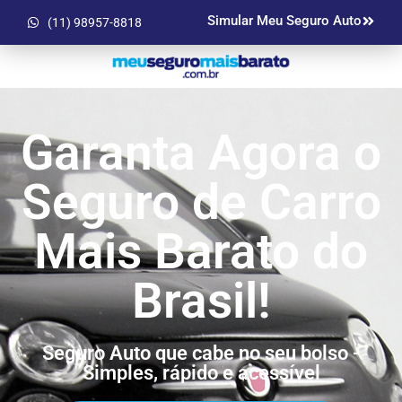
Simular Meu Seguro Auto
(11) 98957-8818
Garanta Agora o
Seguro de Carro
Mais Barato do
Brasil!
Seguro Auto que cabe no seu bolso -
Simples, rápido e acessível