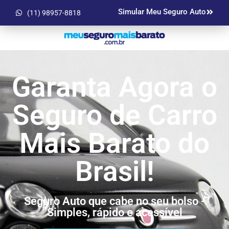
Simular Meu Seguro Auto
(11) 98957-8818
Garanta Agora o
Seguro de Carro
Mais Barato do
Brasil!
Seguro Auto que cabe no seu bolso -
Simples, rápido e acessível