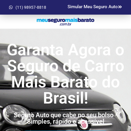
Simular Meu Seguro Auto
(11) 98957-8818
Garanta Agora o
Seguro de Carro
Mais Barato do
Brasil!
Seguro Auto que cabe no seu bolso -
Simples, rápido e acessível