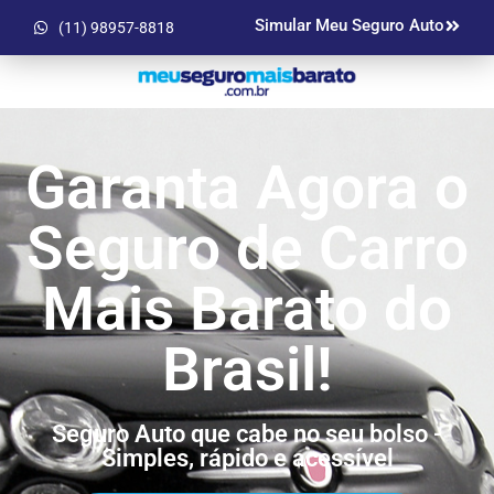
Simular Meu Seguro Auto
(11) 98957-8818
Garanta Agora o
Seguro de Carro
Mais Barato do
Brasil!
Seguro Auto que cabe no seu bolso -
Simples, rápido e acessível