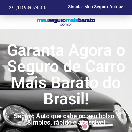
Simular Meu Seguro Auto
(11) 98957-8818
Garanta Agora o
Seguro de Carro
Mais Barato do
Brasil!
Seguro Auto que cabe no seu bolso -
Simples, rápido e acessível