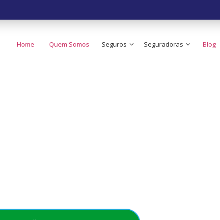
Home
Quem Somos
Seguros
Seguradoras
Blog
 o Seguro de Carr
ato do Brasil!
e no seu bolso - Simples, rápido e acessível