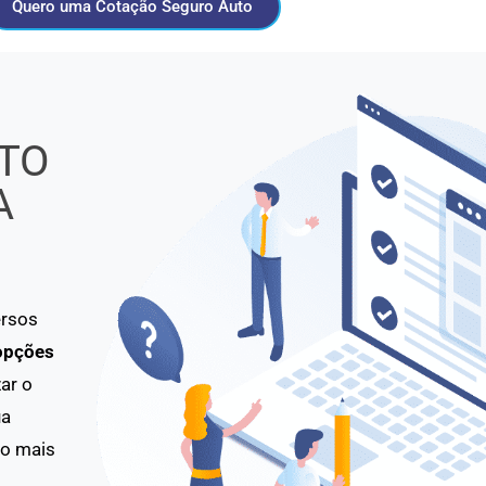
Quero uma Cotação Seguro Auto
TO
A
ersos
opções
ar o
ua
to mais