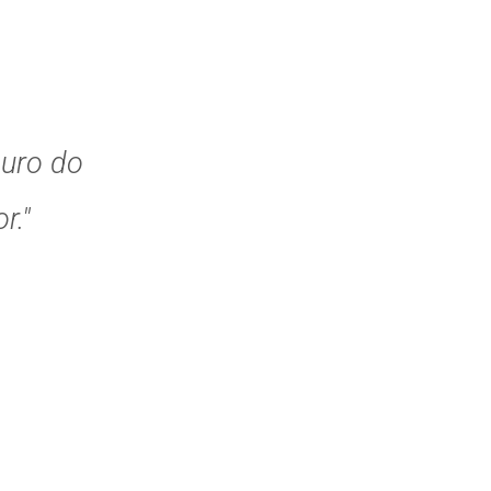
guro do
r."