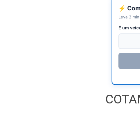
⚡ Come
Leva 3 min
É um veíc
COTA