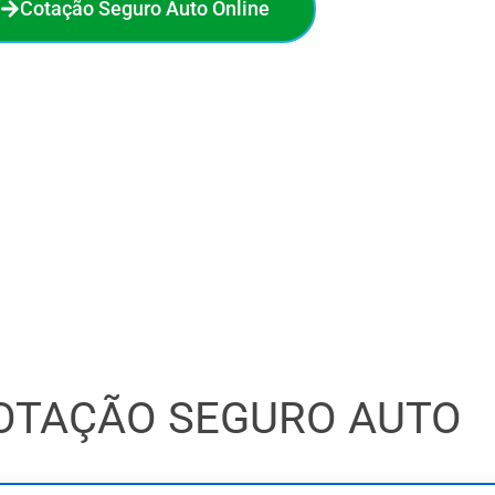
Cotação Seguro Auto Online
no seguro auto. Em poucos minutos, você compara 18
a melhor oferta e economiza de verdade. O processo é
 sem compromisso. Faça sua cotação online agora e veja
quanto pode economizar!
OTAÇÃO SEGURO AUTO