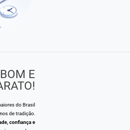
 BOM E
ARATO!
iores do Brasil
os de tradição.
ade, confiança e