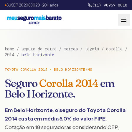
SUSEP 202068020 · 20+ anos
(11) 98957-8818
home
/
seguro de carro
/
marcas
/
toyota
/
corolla
/
2014
/
belo horizonte
TOYOTA
COROLLA
2014
·
BELO HORIZONTE
/
MG
Seguro
Corolla
2014
em
Belo Horizonte
.
Em
Belo Horizonte
, o seguro do
Toyota
Corolla
2014
custa em média
5.0
% do valor FIPE
.
Cotação em 18 seguradoras considerando CEP,