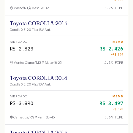
Macaé
/
RJ
Masc · 26-45
6.7
% FIPE
Toyota COROLLA 2014
Corolla XEi 2.0 Flex 16V Aut.
MERCADO
MSMB
R$
2.823
R$
2.426
−R$
397
Montes Claros
/
MG
Masc · 18-25
4.1
% FIPE
Toyota COROLLA 2014
Corolla XEi 2.0 Flex 16V Aut.
MERCADO
MSMB
R$
3.890
R$
3.497
−R$
393
Camaquã
/
RS
Fem · 26-45
5.6
% FIPE
Toyota COROLLA 2014