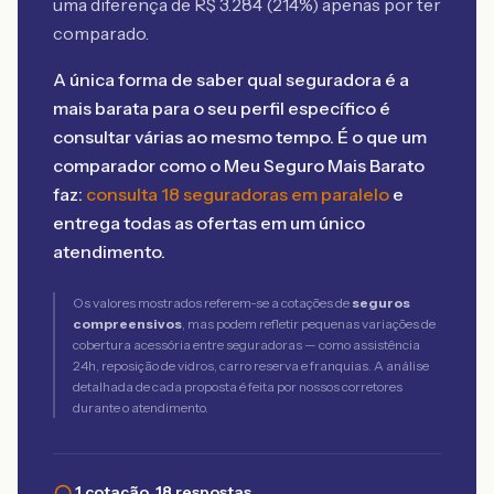
uma diferença de R$
3.284
(
214
%) apenas por ter
comparado.
A única forma de saber qual seguradora é a
mais barata para o seu perfil específico é
consultar várias ao mesmo tempo. É o que um
comparador como o Meu Seguro Mais Barato
faz:
consulta 18 seguradoras em paralelo
e
entrega todas as ofertas em um único
atendimento.
Os valores mostrados referem-se a cotações de
seguros
compreensivos
, mas podem refletir pequenas variações de
cobertura acessória entre seguradoras — como assistência
24h, reposição de vidros, carro reserva e franquias. A análise
detalhada de cada proposta é feita por nossos corretores
durante o atendimento.
1 cotação, 18 respostas