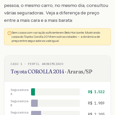
pessoa, o mesmo carro, no mesmo dia, consultou
várias seguradoras. Veja a diferença de preço
entre a mais cara e a mais barata:
Sem casos com variação suficiente em Belo Horizonte. Mostrando
casos do Toyota Corolla 2014 em outras cidades — a dinâmica de
preço entre seguradoras vale igual.
CASO
1
· PERFIL ANONIMIZADO
Toyota
COROLLA
2014
·
Araras
/
SP
Seguradora
R$
1.532
A
Seguradora
R$
1.989
B
Seguradora
R$
2.205