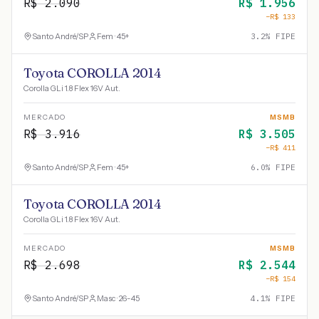
R$
2.090
R$
1.956
−R$
133
Santo André
/
SP
Fem · 45+
3.2
% FIPE
Toyota COROLLA 2014
Corolla GLi 1.8 Flex 16V Aut.
MERCADO
MSMB
R$
3.916
R$
3.505
−R$
411
Santo André
/
SP
Fem · 45+
6.0
% FIPE
Toyota COROLLA 2014
Corolla GLi 1.8 Flex 16V Aut.
MERCADO
MSMB
R$
2.698
R$
2.544
−R$
154
Santo André
/
SP
Masc · 26-45
4.1
% FIPE