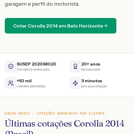
garagem e perfil do motorista.
Cotar
Corolla
2014
em
Belo Horizonte
SUSEP 202068020
20+ anos
Corretora licenciada
de mercado
+50 mil
3 minutos
clientes atendidos
pra sua cotação
DADOS REAIS · COTAÇÕES AGRUPADAS POR CLIENTE
Últimas cotações Corolla 2014