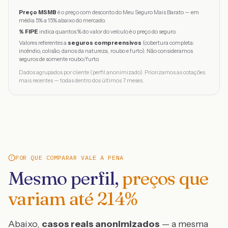
Preço MSMB
é o preço com desconto do Meu Seguro Mais Barato — em
média 5% a 15% abaixo do mercado.
% FIPE
indica quantos % do valor do veículo é o preço do seguro.
Valores referentes a
seguros compreensivos
(cobertura completa:
incêndio, colisão, danos da natureza, roubo e furto). Não consideramos
seguros de somente roubo/furto.
Dados agrupados por cliente (perfil anonimizado). Priorizamos as cotações
mais recentes — todas dentro dos últimos 7 meses.
POR QUE COMPARAR VALE A PENA
Mesmo perfil,
preços que
variam até
214
%
Abaixo,
casos reais anonimizados
— a mesma