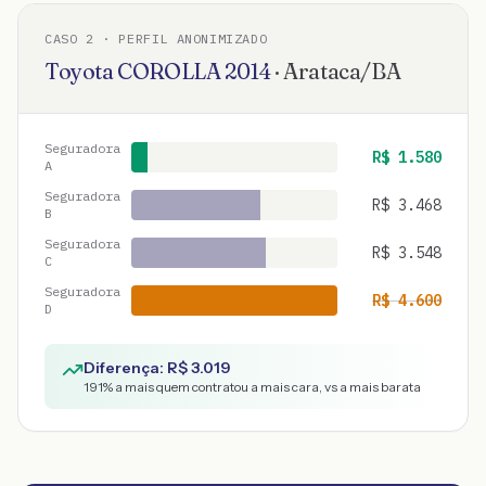
CASO
2
· PERFIL ANONIMIZADO
Toyota
COROLLA
2014
·
Arataca
/
BA
Seguradora
R$
1.580
A
Seguradora
R$
3.468
B
Seguradora
R$
3.548
C
Seguradora
R$
4.600
D
Diferença: R$
3.019
191
% a mais quem contratou a mais cara, vs a mais barata