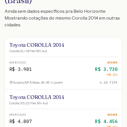
(Brasil)
Ainda sem dados específicos pra Belo Horizonte.
Mostrando cotações do mesmo Corolla 2014 em outras
cidades.
Toyota COROLLA 2014
Corolla GLi 1.8 Flex 16V Aut.
MERCADO
MSMB
R$
3.981
R$
3.730
−R$
251
Suzano
/
SP
Masc · 26-45 · c/ jovem
6.1
% FIPE
Toyota COROLLA 2014
Corolla XEi 2.0 Flex 16V Aut.
MERCADO
MSMB
R$
4.807
R$
4.456
−R$
352