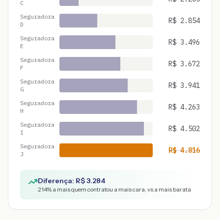
C
Seguradora
R$
2.854
D
Seguradora
R$
3.496
E
Seguradora
R$
3.672
F
Seguradora
R$
3.941
G
Seguradora
R$
4.263
H
Seguradora
R$
4.502
I
Seguradora
R$
4.816
J
Diferença: R$
3.284
214
% a mais quem contratou a mais cara, vs a mais barata