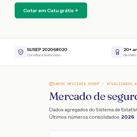
Cotar em
Catu
grátis
SUSEP 202068020
20+ a
Corretora licenciada
de mer
DADOS OFICIAIS SUSEP · ATUALIZADOS
A
Mercado de segur
Dados agregados do Sistema de Estatís
Últimos números consolidados:
2026
.