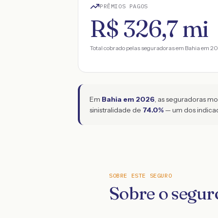
PRÊMIOS PAGOS
R$ 326,7 mi
Total cobrado pelas seguradoras em
Bahia
em
20
Em
Bahia
em
2026
, as seguradoras m
sinistralidade de
74.0
%
— um dos indicad
SOBRE ESTE SEGURO
Sobre o segur