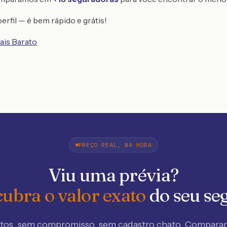
erfil — é bem rápido e grátis!
ais Barato
PREÇO REAL, NA HORA
Viu uma prévia?
ubra o valor exato
do seu se
tos, sem compromisso, sem cadastro chato. Compar