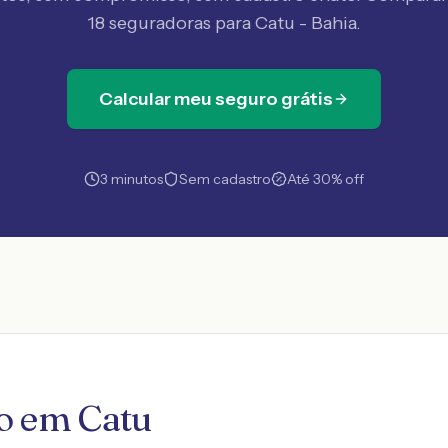
18 seguradoras
para Catu - Bahia
.
Calcular meu seguro grátis
3 minutos
Sem cadastro
Até 30% off
o em Catu