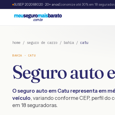
SUSEP 202068020 · 20+ anos
Economize até 30% em 18 segurador
home
/
seguro de carro
/
bahia
/
catu
BAHIA
·
CATU
Seguro auto
O seguro auto em
Catu
representa em m
veículo
, variando conforme CEP, perfil do
em 18 seguradoras.