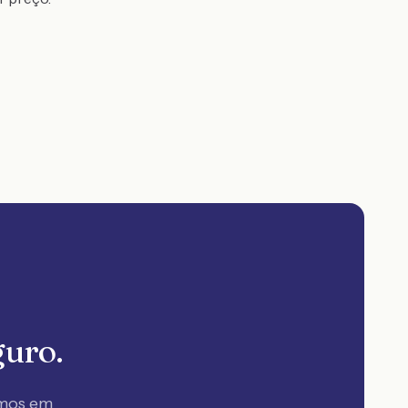
guro.
amos em