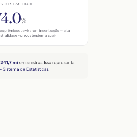
SINISTRALIDADE
74.0
%
os prêmios que viraram indenização — alta
istralidade = preços tendem a subir
 241,7 mi
em sinistros. Isso representa
Sistema de Estatísticas
.