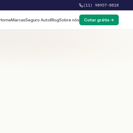
(11) 98957-8818
Home
Marcas
Seguro Auto
Blog
Sobre nós
Cotar grátis →