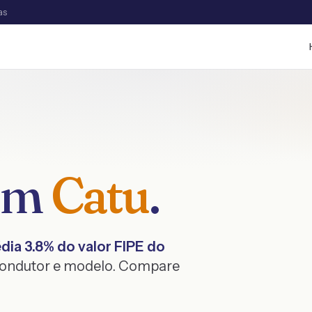
as
 em
Catu
.
édia
3.8
% do valor FIPE do
 condutor e modelo. Compare