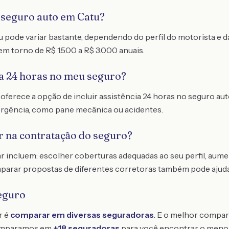
o seguro auto em Catu?
u pode variar bastante, dependendo do perfil do motorista e 
em torno de R$ 1.500 a R$ 3.000 anuais.
ia 24 horas no meu seguro?
 oferece a opção de incluir assistência 24 horas no seguro au
ergência, como pane mecânica ou acidentes.
 na contratação do seguro?
 incluem: escolher coberturas adequadas ao seu perfil, aume
parar propostas de diferentes corretoras também pode ajuda
eguro
r é
comparar em diversas seguradoras
. E o melhor compar
omparamos em
+18 seguradoras
para você encontrar o meno