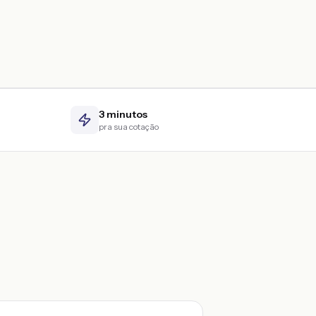
3 minutos
pra sua cotação