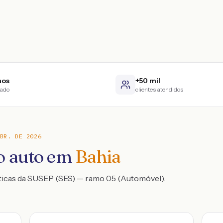
nos
+50 mil
cado
clientes atendidos
BR. DE 2026
o auto em
Bahia
ticas da SUSEP (SES) — ramo 05 (Automóvel).