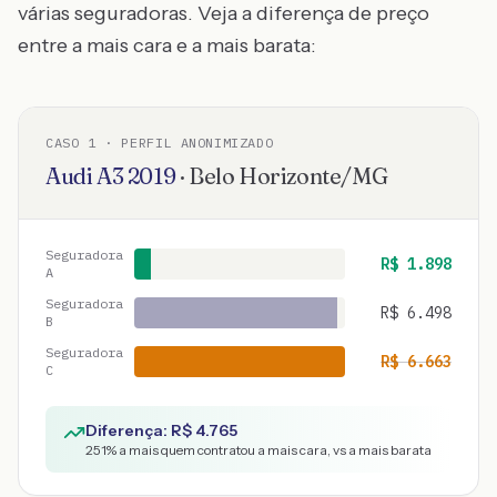
várias seguradoras. Veja a diferença de preço
entre a mais cara e a mais barata:
CASO
1
· PERFIL ANONIMIZADO
Audi
A3
2019
·
Belo Horizonte
/
MG
Seguradora
R$
1.898
A
Seguradora
R$
6.498
B
Seguradora
R$
6.663
C
Diferença: R$
4.765
251
% a mais quem contratou a mais cara, vs a mais barata