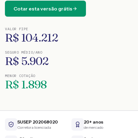
Cotar esta versão grátis
VALOR FIPE
R$
104.212
SEGURO MÉDIO/ANO
R$
5.902
MENOR COTAÇÃO
R$
1.898
SUSEP 202068020
20+ anos
Corretora licenciada
de mercado