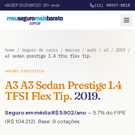
SUSEP 202068020 · 20+ anos
(11) 98957-8818
home
/
seguro de carro
/
marcas
/
audi
/
a3
/
2019
/
a3 sedan prestige 1.4 tfsi flex tip.
VERSÃO ESPECÍFICA
A3
A3 Sedan Prestige 1.4
TFSI Flex Tip.
2019
.
Seguro em média R$
5.902
/ano
— 5.7% do FIPE
(R$ 104.212)
. Base:
9
cotações.