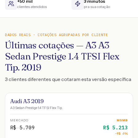
+50 mil
3 minutos
clientes atendidos
pra sua cotação
DADOS REAIS · COTAÇÕES AGRUPADAS POR CLIENTE
Últimas cotações — A3 A3
Sedan Prestige 1.4 TFSI Flex
Tip. 2019
3 clientes diferentes que cotaram esta versão específica
Audi A3 2019
A3 Sedan Prestige 1.4 TFSI Flex Tip.
MERCADO
MSMB
R$
5.709
R$
5.213
−R$
496