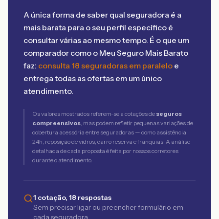
A única forma de saber qual seguradora é a
mais barata para o seu perfil específico é
consultar várias ao mesmo tempo. É o que um
comparador como o Meu Seguro Mais Barato
faz:
consulta 18 seguradoras em paralelo
e
entrega todas as ofertas em um único
atendimento.
Os valores mostrados referem-se a cotações de
seguros
compreensivos
, mas podem refletir pequenas variações de
cobertura acessória entre seguradoras — como assistência
24h, reposição de vidros, carro reserva e franquias. A análise
detalhada de cada proposta é feita por nossos corretores
durante o atendimento.
1 cotação, 18 respostas
Sem precisar ligar ou preencher formulário em
cada seguradora