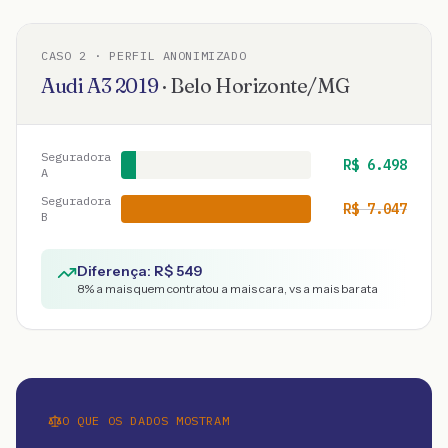
CASO
2
· PERFIL ANONIMIZADO
Audi
A3
2019
·
Belo Horizonte
/
MG
Seguradora
R$
6.498
A
Seguradora
R$
7.047
B
Diferença: R$
549
8
% a mais quem contratou a mais cara, vs a mais barata
O QUE OS DADOS MOSTRAM