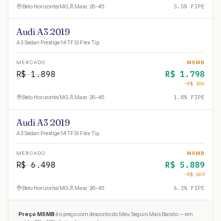
Belo Horizonte
/
MG
Masc · 26-45
5.5
% FIPE
Audi A3 2019
A3 Sedan Prestige 1.4 TFSI Flex Tip.
MERCADO
MSMB
R$
1.898
R$
1.798
−R$
100
Belo Horizonte
/
MG
Masc · 26-45
1.8
% FIPE
Audi A3 2019
A3 Sedan Prestige 1.4 TFSI Flex Tip.
MERCADO
MSMB
R$
6.498
R$
5.889
−R$
609
Belo Horizonte
/
MG
Masc · 26-45
6.2
% FIPE
Preço MSMB
é o preço com desconto do Meu Seguro Mais Barato — em