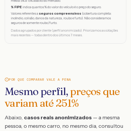
média 5% a 15% abaixo do mercado.
% FIPE
indica quantos % do valor do veículo é o preço do seguro.
Valores referentes a
seguros compreensivos
(cobertura completa:
incêndio, colisão, danos da natureza, roubo e furto). Não consideramos
seguros de somente roubo/furto.
Dados agrupados por cliente (perfil anonimizado). Priorizamos as cotações
mais recentes — todas dentro dos últimos 7 meses.
POR QUE COMPARAR VALE A PENA
Mesmo perfil,
preços que
variam até
251
%
Abaixo,
casos reais anonimizados
— a mesma
pessoa, o mesmo carro, no mesmo dia, consultou