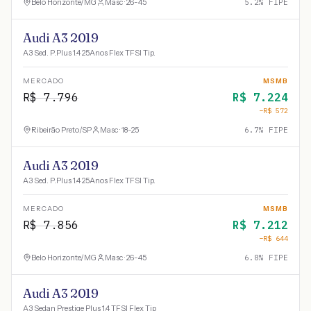
Belo Horizonte
/
MG
Masc · 26-45
5.2
% FIPE
Audi A3 2019
A3 Sed. P.Plus 1.4 25Anos Flex TFSI Tip.
MERCADO
MSMB
R$
7.796
R$
7.224
−R$
572
Ribeirão Preto
/
SP
Masc · 18-25
6.7
% FIPE
Audi A3 2019
A3 Sed. P.Plus 1.4 25Anos Flex TFSI Tip.
MERCADO
MSMB
R$
7.856
R$
7.212
−R$
644
Belo Horizonte
/
MG
Masc · 26-45
6.8
% FIPE
Audi A3 2019
A3 Sedan Prestige Plus 1.4 TFSI Flex Tip