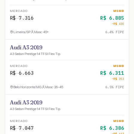
MERCADO
MSMB
R$
7.316
R$
6.885
−R$
430
Limeira
/
SP
Masc · 45+
6.4
% FIPE
Audi A3 2019
A3 Sedan Prestige 1.4 TFSI Flex Tip.
MERCADO
MSMB
R$
6.663
R$
6.311
−R$
353
Belo Horizonte
/
MG
Masc · 26-45
6.5
% FIPE
Audi A3 2019
A3 Sedan Prestige 1.4 TFSI Flex Tip.
MERCADO
MSMB
R$
7.047
R$
6.386
−R$
661