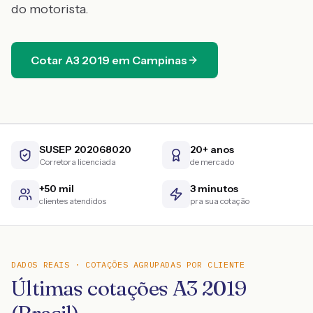
do motorista.
Cotar
A3
2019
em
Campinas
SUSEP 202068020
20+ anos
Corretora licenciada
de mercado
+50 mil
3 minutos
clientes atendidos
pra sua cotação
DADOS REAIS · COTAÇÕES AGRUPADAS POR CLIENTE
Últimas cotações A3 2019