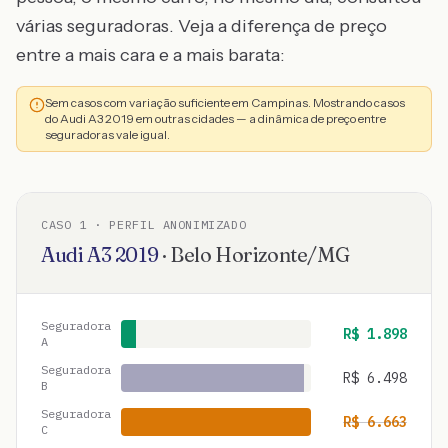
várias seguradoras. Veja a diferença de preço
entre a mais cara e a mais barata:
Sem casos com variação suficiente em Campinas. Mostrando casos
do Audi A3 2019 em outras cidades — a dinâmica de preço entre
seguradoras vale igual.
CASO
1
· PERFIL ANONIMIZADO
Audi
A3
2019
·
Belo Horizonte
/
MG
Seguradora
R$
1.898
A
Seguradora
R$
6.498
B
Seguradora
R$
6.663
C