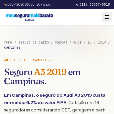
SUSEP 202068020 · 20+ anos
(11) 98957-8818
home
/
seguro de carro
/
marcas
/
audi
/
a3
/
2019
/
campinas
AUDI
A3
2019
·
CAMPINAS
/
SP
Seguro
A3
2019
em
Campinas
.
Em
Campinas
, o seguro do
Audi
A3
2019
custa
em média
6.2
% do valor FIPE
. Cotação em 18
seguradoras considerando CEP, garagem e perfil