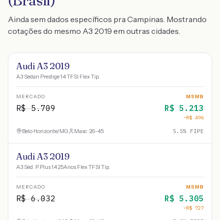
(Brasil)
Ainda sem dados específicos pra Campinas. Mostrando
cotações do mesmo A3 2019 em outras cidades.
Audi A3 2019
A3 Sedan Prestige 1.4 TFSI Flex Tip.
MERCADO
MSMB
R$
5.709
R$
5.213
−R$
496
Belo Horizonte
/
MG
Masc · 26-45
5.5
% FIPE
Audi A3 2019
A3 Sed. P.Plus 1.4 25Anos Flex TFSI Tip.
MERCADO
MSMB
R$
6.032
R$
5.305
−R$
727