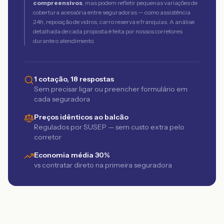
compreensivos
, mas podem refletir pequenas variações de
cobertura acessória entre seguradoras — como assistência
24h, reposição de vidros, carro reserva e franquias. A análise
detalhada de cada proposta é feita por nossos corretores
durante o atendimento.
1 cotação, 18 respostas
Sem precisar ligar ou preencher formulário em
cada seguradora
Preços idênticos ao balcão
Regulados por SUSEP — sem custo extra pelo
corretor
Economia média 30%
vs contratar direto na primeira seguradora