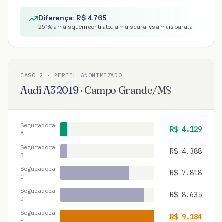
Diferença: R$
4.765
251
% a mais quem contratou a mais cara, vs a mais barata
CASO
2
· PERFIL ANONIMIZADO
Audi
A3
2019
·
Campo Grande
/
MS
Seguradora
R$
4.129
A
Seguradora
R$
4.388
B
Seguradora
R$
7.818
C
Seguradora
R$
8.635
D
Seguradora
R$
9.184
E