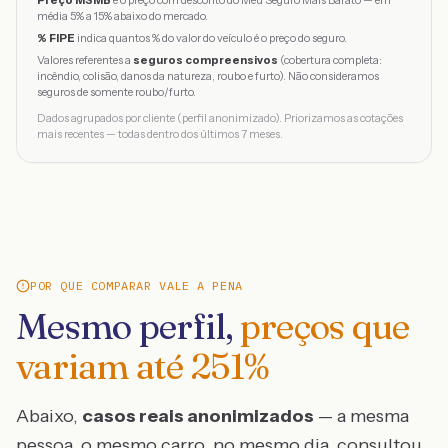
Preço MSMB
é o preço com desconto do Meu Seguro Mais Barato — em
média 5% a 15% abaixo do mercado.
% FIPE
indica quantos % do valor do veículo é o preço do seguro.
Valores referentes a
seguros compreensivos
(cobertura completa:
incêndio, colisão, danos da natureza, roubo e furto). Não consideramos
seguros de somente roubo/furto.
Dados agrupados por cliente (perfil anonimizado). Priorizamos as cotações
mais recentes — todas dentro dos últimos 7 meses.
POR QUE COMPARAR VALE A PENA
Mesmo perfil,
preços que
variam até
251
%
Abaixo,
casos reais anonimizados
— a mesma
pessoa, o mesmo carro, no mesmo dia, consultou