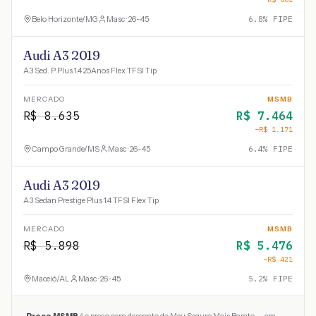
Belo Horizonte
/
MG
Masc · 26-45
6.8
% FIPE
Audi A3 2019
A3 Sed. P.Plus 1.4 25Anos Flex TFSI Tip.
MERCADO
MSMB
R$
8.635
R$
7.464
−R$
1.171
Campo Grande
/
MS
Masc · 26-45
6.4
% FIPE
Audi A3 2019
A3 Sedan Prestige Plus 1.4 TFSI Flex Tip
MERCADO
MSMB
R$
5.898
R$
5.476
−R$
421
Maceió
/
AL
Masc · 26-45
5.2
% FIPE