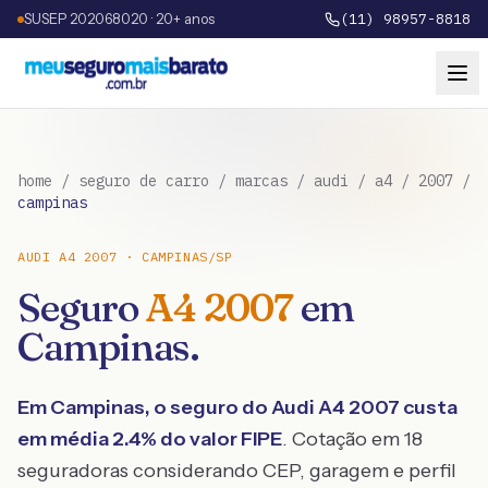
SUSEP 202068020 · 20+ anos
(11) 98957-8818
home
/
seguro de carro
/
marcas
/
audi
/
a4
/
2007
/
campinas
AUDI
A4
2007
·
CAMPINAS
/
SP
Seguro
A4
2007
em
Campinas
.
Em
Campinas
, o seguro do
Audi
A4
2007
custa
em média
2.4
% do valor FIPE
. Cotação em 18
seguradoras considerando CEP, garagem e perfil