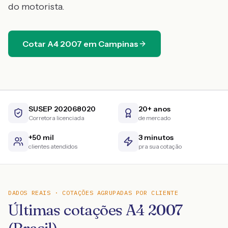
do motorista.
Cotar
A4
2007
em
Campinas
SUSEP 202068020
20+ anos
Corretora licenciada
de mercado
+50 mil
3 minutos
clientes atendidos
pra sua cotação
DADOS REAIS · COTAÇÕES AGRUPADAS POR CLIENTE
Últimas cotações A4 2007