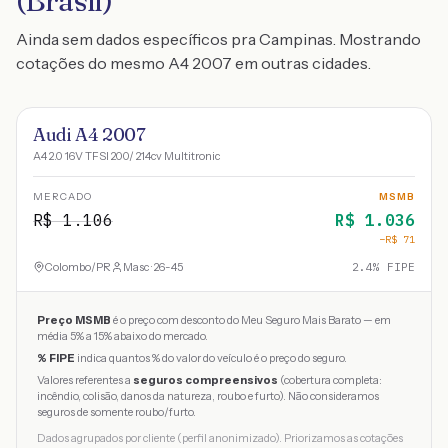
(Brasil)
Ainda sem dados específicos pra Campinas. Mostrando
cotações do mesmo A4 2007 em outras cidades.
Audi A4 2007
A4 2.0 16V TFSI 200/ 214cv Multitronic
MERCADO
MSMB
R$
1.106
R$
1.036
−R$
71
Colombo
/
PR
Masc · 26-45
2.4
% FIPE
Preço MSMB
é o preço com desconto do Meu Seguro Mais Barato — em
média 5% a 15% abaixo do mercado.
% FIPE
indica quantos % do valor do veículo é o preço do seguro.
Valores referentes a
seguros compreensivos
(cobertura completa:
incêndio, colisão, danos da natureza, roubo e furto). Não consideramos
seguros de somente roubo/furto.
Dados agrupados por cliente (perfil anonimizado). Priorizamos as cotações