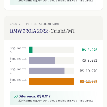
262
% a mais quem contratou a mais cara, vs a mais barata
CASO
2
· PERFIL ANONIMIZADO
BMW
320IA
2022
·
Cuiabá
/
MT
Seguradora
R$
3.976
A
Seguradora
R$
9.031
B
Seguradora
R$
10.970
C
Seguradora
R$
12.893
D
Diferença: R$
8.917
224
% a mais quem contratou a mais cara, vs a mais barata