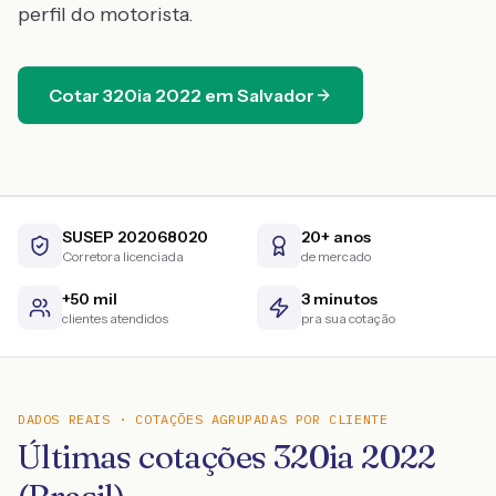
perfil do motorista.
Cotar
320ia
2022
em
Salvador
SUSEP 202068020
20+ anos
Corretora licenciada
de mercado
+50 mil
3 minutos
clientes atendidos
pra sua cotação
DADOS REAIS · COTAÇÕES AGRUPADAS POR CLIENTE
Últimas cotações 320ia 2022