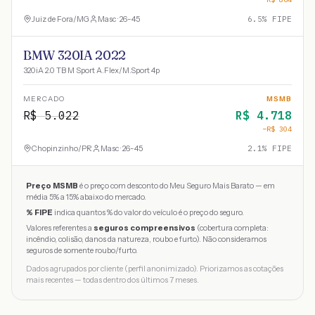
Juiz de Fora
/
MG
Masc · 26-45
6.5
% FIPE
BMW 320IA 2022
320iA 2.0 TB M Sport A.Flex/M.Sport 4p
MERCADO
MSMB
R$
5.022
R$
4.718
−R$
304
Chopinzinho
/
PR
Masc · 26-45
2.1
% FIPE
Preço MSMB
é o preço com desconto do Meu Seguro Mais Barato — em
média 5% a 15% abaixo do mercado.
% FIPE
indica quantos % do valor do veículo é o preço do seguro.
Valores referentes a
seguros compreensivos
(cobertura completa:
incêndio, colisão, danos da natureza, roubo e furto). Não consideramos
seguros de somente roubo/furto.
Dados agrupados por cliente (perfil anonimizado). Priorizamos as cotações
mais recentes — todas dentro dos últimos 7 meses.