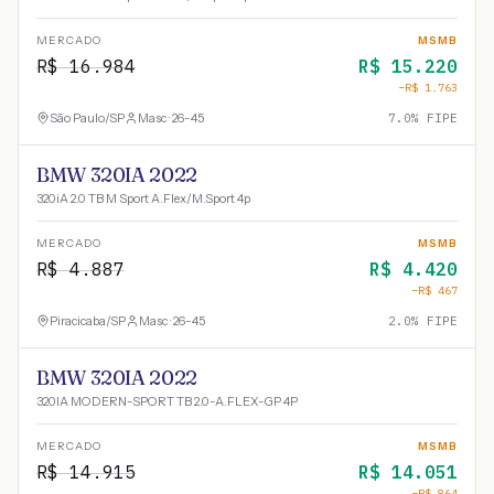
MERCADO
MSMB
R$
16.984
R$
15.220
−R$
1.763
São Paulo
/
SP
Masc · 26-45
7.0
% FIPE
BMW 320IA 2022
320iA 2.0 TB M Sport A.Flex/M.Sport 4p
MERCADO
MSMB
R$
4.887
R$
4.420
−R$
467
Piracicaba
/
SP
Masc · 26-45
2.0
% FIPE
BMW 320IA 2022
320IA MODERN-SPORT TB 2.0-A.FLEX-GP 4P
MERCADO
MSMB
R$
14.915
R$
14.051
−R$
864