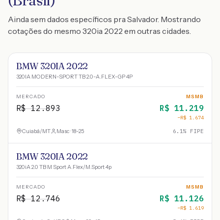
(Brasil)
Ainda sem dados específicos pra Salvador. Mostrando
cotações do mesmo 320ia 2022 em outras cidades.
BMW 320IA 2022
320IA MODERN-SPORT TB 2.0-A.FLEX-GP 4P
MERCADO
MSMB
R$
12.893
R$
11.219
−R$
1.674
Cuiabá
/
MT
Masc · 18-25
6.1
% FIPE
BMW 320IA 2022
320iA 2.0 TB M Sport A.Flex/M.Sport 4p
MERCADO
MSMB
R$
12.746
R$
11.126
−R$
1.619