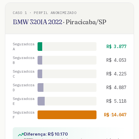
CASO
1
· PERFIL ANONIMIZADO
BMW
320IA
2022
·
Piracicaba
/
SP
Seguradora
R$
3.877
A
Seguradora
R$
4.053
B
Seguradora
R$
4.225
C
Seguradora
R$
4.887
D
Seguradora
R$
5.118
E
Seguradora
R$
14.047
F
Diferença: R$
10.170