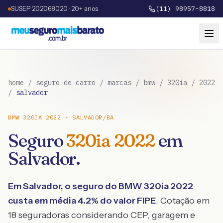
SUSEP 202068020 · 20+ anos
(11) 98957-8818
home
/
seguro de carro
/
marcas
/
bmw
/
320ia
/
2022
/
salvador
BMW
320IA
2022
·
SALVADOR
/
BA
Seguro
320ia
2022
em
Salvador
.
Em
Salvador
, o seguro do
BMW
320ia
2022
custa em média
4.2
% do valor FIPE
. Cotação em
18 seguradoras considerando CEP, garagem e