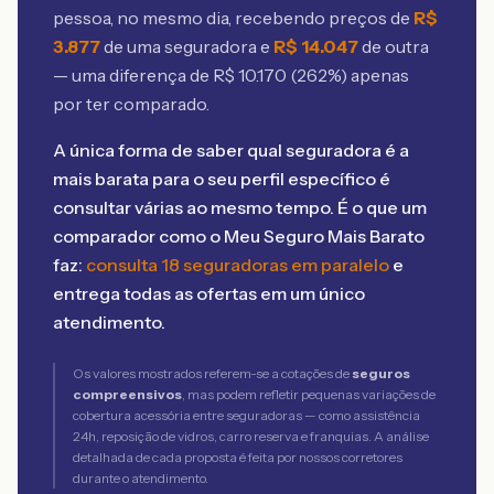
pessoa, no mesmo dia, recebendo preços de
R$
3.877
de uma seguradora e
R$
14.047
de outra
— uma diferença de R$
10.170
(
262
%) apenas
por ter comparado.
A única forma de saber qual seguradora é a
mais barata para o seu perfil específico é
consultar várias ao mesmo tempo. É o que um
comparador como o Meu Seguro Mais Barato
faz:
consulta 18 seguradoras em paralelo
e
entrega todas as ofertas em um único
atendimento.
Os valores mostrados referem-se a cotações de
seguros
compreensivos
, mas podem refletir pequenas variações de
cobertura acessória entre seguradoras — como assistência
24h, reposição de vidros, carro reserva e franquias. A análise
detalhada de cada proposta é feita por nossos corretores
durante o atendimento.