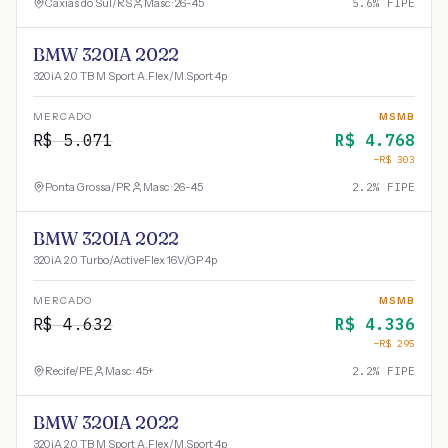
Caxias do Sul
/
RS
Masc · 26-45
5.6
% FIPE
BMW 320IA 2022
320iA 2.0 TB M Sport A.Flex/M.Sport 4p
MERCADO
MSMB
R$
5.071
R$
4.768
−R$
303
Ponta Grossa
/
PR
Masc · 26-45
2.2
% FIPE
BMW 320IA 2022
320iA 2.0 Turbo/ActiveFlex 16V/GP 4p
MERCADO
MSMB
R$
4.632
R$
4.336
−R$
295
Recife
/
PE
Masc · 45+
2.2
% FIPE
BMW 320IA 2022
320iA 2.0 TB M Sport A.Flex/M.Sport 4p