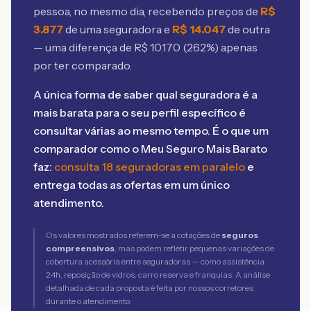
pessoa, no mesmo dia, recebendo preços de
R$
3.877
de uma seguradora e
R$
14.047
de outra
— uma diferença de R$
10.170
(
262
%) apenas
por ter comparado.
A única forma de saber qual seguradora é a
mais barata para o seu perfil específico é
consultar várias ao mesmo tempo. É o que um
comparador como o Meu Seguro Mais Barato
faz:
consulta 18 seguradoras em paralelo
e
entrega todas as ofertas em um único
atendimento.
Os valores mostrados referem-se a cotações de
seguros
compreensivos
, mas podem refletir pequenas variações de
cobertura acessória entre seguradoras — como assistência
24h, reposição de vidros, carro reserva e franquias. A análise
detalhada de cada proposta é feita por nossos corretores
durante o atendimento.