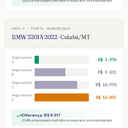
262
% a mais quem contratou a mais cara, vs a mais barata
CASO
2
· PERFIL ANONIMIZADO
BMW
320IA
2022
·
Cuiabá
/
MT
Seguradora
R$
3.976
A
Seguradora
R$
9.031
B
Seguradora
R$
10.970
C
Seguradora
R$
12.893
D
Diferença: R$
8.917
224
% a mais quem contratou a mais cara, vs a mais barata