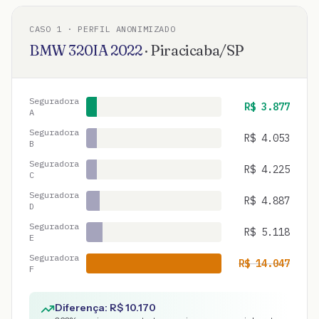
CASO
1
· PERFIL ANONIMIZADO
BMW
320IA
2022
·
Piracicaba
/
SP
Seguradora
R$
3.877
A
Seguradora
R$
4.053
B
Seguradora
R$
4.225
C
Seguradora
R$
4.887
D
Seguradora
R$
5.118
E
Seguradora
R$
14.047
F
Diferença: R$
10.170