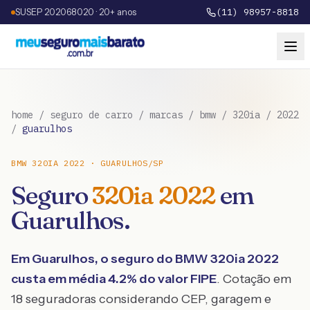
SUSEP 202068020 · 20+ anos
(11) 98957-8818
home
/
seguro de carro
/
marcas
/
bmw
/
320ia
/
2022
/
guarulhos
BMW
320IA
2022
·
GUARULHOS
/
SP
Seguro
320ia
2022
em
Guarulhos
.
Em
Guarulhos
, o seguro do
BMW
320ia
2022
custa em média
4.2
% do valor FIPE
. Cotação em
18 seguradoras considerando CEP, garagem e