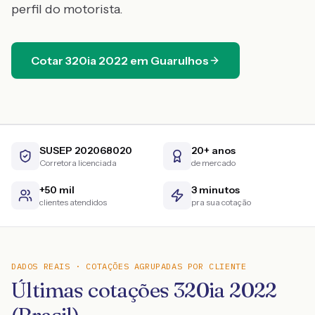
perfil do motorista.
Cotar
320ia
2022
em
Guarulhos
SUSEP 202068020
20+ anos
Corretora licenciada
de mercado
+50 mil
3 minutos
clientes atendidos
pra sua cotação
DADOS REAIS · COTAÇÕES AGRUPADAS POR CLIENTE
Últimas cotações 320ia 2022