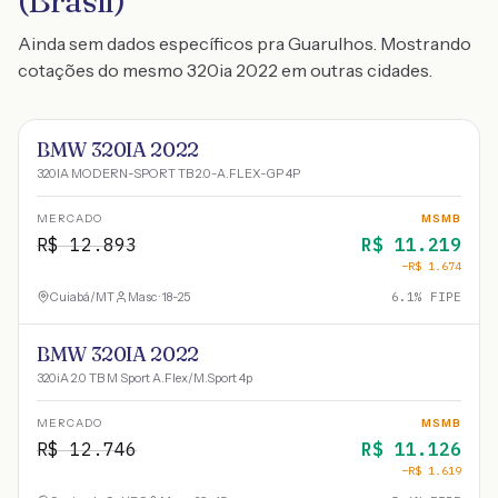
(Brasil)
Ainda sem dados específicos pra Guarulhos. Mostrando
cotações do mesmo 320ia 2022 em outras cidades.
BMW 320IA 2022
320IA MODERN-SPORT TB 2.0-A.FLEX-GP 4P
MERCADO
MSMB
R$
12.893
R$
11.219
−R$
1.674
Cuiabá
/
MT
Masc · 18-25
6.1
% FIPE
BMW 320IA 2022
320iA 2.0 TB M Sport A.Flex/M.Sport 4p
MERCADO
MSMB
R$
12.746
R$
11.126
−R$
1.619