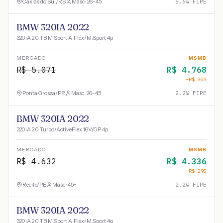
Caxias do Sul
/
RS
Masc · 26-45
5.6
% FIPE
BMW 320IA 2022
320iA 2.0 TB M Sport A.Flex/M.Sport 4p
MERCADO
MSMB
R$
5.071
R$
4.768
−R$
303
Ponta Grossa
/
PR
Masc · 26-45
2.2
% FIPE
BMW 320IA 2022
320iA 2.0 Turbo/ActiveFlex 16V/GP 4p
MERCADO
MSMB
R$
4.632
R$
4.336
−R$
295
Recife
/
PE
Masc · 45+
2.2
% FIPE
BMW 320IA 2022
320iA 2.0 TB M Sport A.Flex/M.Sport 4p