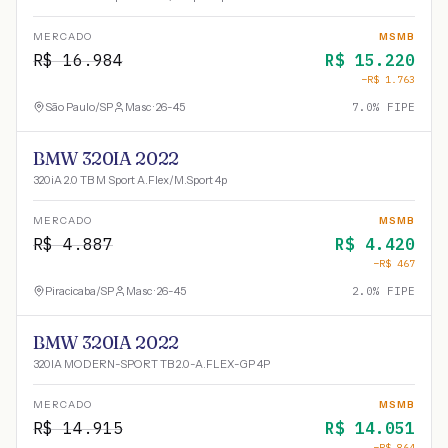
MERCADO
MSMB
R$
16.984
R$
15.220
−R$
1.763
São Paulo
/
SP
Masc · 26-45
7.0
% FIPE
BMW 320IA 2022
320iA 2.0 TB M Sport A.Flex/M.Sport 4p
MERCADO
MSMB
R$
4.887
R$
4.420
−R$
467
Piracicaba
/
SP
Masc · 26-45
2.0
% FIPE
BMW 320IA 2022
320IA MODERN-SPORT TB 2.0-A.FLEX-GP 4P
MERCADO
MSMB
R$
14.915
R$
14.051
−R$
864