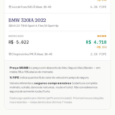
Juiz de Fora
/
MG
Masc · 26-45
6.5
% FIPE
BMW 320IA 2022
320iA 2.0 TB M Sport A.Flex/M.Sport 4p
MERCADO
MSMB
R$
5.022
R$
4.718
−R$
304
Chopinzinho
/
PR
Masc · 26-45
2.1
% FIPE
Preço MSMB
é o preço com desconto do Meu Seguro Mais Barato — em
média 5% a 15% abaixo do mercado.
% FIPE
indica quantos % do valor do veículo é o preço do seguro.
Valores referentes a
seguros compreensivos
(cobertura completa:
incêndio, colisão, danos da natureza, roubo e furto). Não consideramos
seguros de somente roubo/furto.
Dados agrupados por cliente (perfil anonimizado). Priorizamos as cotações
mais recentes — todas dentro dos últimos 7 meses.