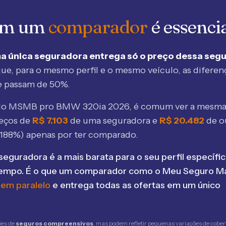
 em um
comparador
é essenci
a única seguradora entrega só o preço dessa seg
ue, para o mesmo perfil e o mesmo veículo, as diferen
e passam de 50%.
elo MSMB
pro BMW 320ia 2026
, é comum ver a mesma
eços de
R$
7.103
de uma seguradora e
R$
20.482
de o
188
%) apenas por ter comparado.
seguradora é a mais barata para o seu perfil específic
tempo. É o que um comparador como o Meu Seguro Ma
 em paralelo
e entrega todas as ofertas em um único
ões de
seguros compreensivos
, mas podem refletir pequenas variações de cober