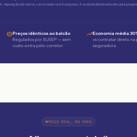
 reposição de vidros, carro reserva e franquias. A análise detalhada de cada propost
Preços idênticos ao balcão
Economia média 30
Regulados por SUSEP — sem
vs contratar direto na
custo extra pelo corretor
seguradora
PREÇO REAL, NA HORA