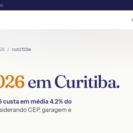
as
26
/
curitiba
026
em
Curitiba
.
6
custa em média
4.2
% do
nsiderando CEP, garagem e