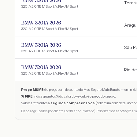
BMW 320IA 2026
Teresi
320iA 2.0 TB M Sport A.Flex/M.Sport 4p
BMW 320IA 2026
Aragu
320iA 2.0 TB M Sport A.Flex/M.Sport 4p
BMW 320IA 2026
São P
320iA 2.0 TB M Sport A.Flex/M.Sport 4p
BMW 320IA 2026
Rio de
320iA 2.0 TB M Sport A.Flex/M.Sport 4p
Preço MSMB
é o preço com desconto do Meu Seguro Mais Barato — em médi
% FIPE
indica quantos % do valor do veículo é o preço do seguro.
Valores referentes a
seguros compreensivos
(cobertura completa: incênd
Dados agrupados por cliente (perfil anonimizado). Priorizamos as cotações m