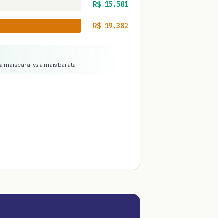
R$
15.581
R$
19.382
a mais cara, vs a mais barata