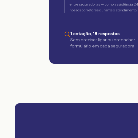
entre seguradoras — como assistência 24h,
nossos corretores durante o atendimento.
1 cotação, 18 respostas
Sem precisar ligar ou preencher
formulário em cada seguradora