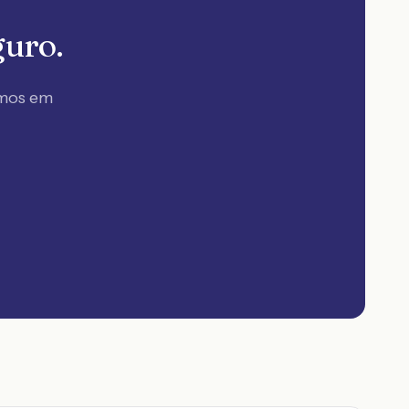
guro.
amos em