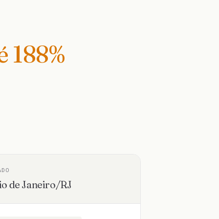
té
188
%
ADO
io de Janeiro
/
RJ