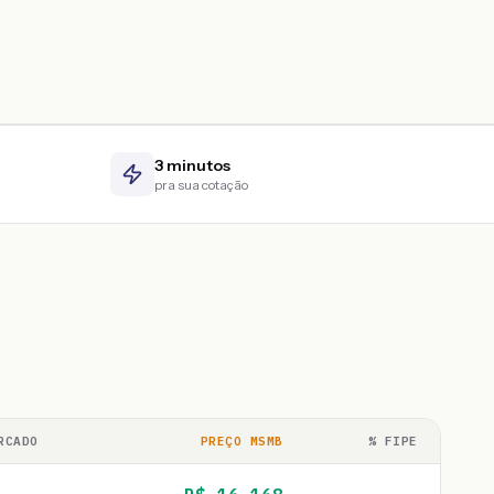
3 minutos
pra sua cotação
RCADO
PREÇO MSMB
% FIPE