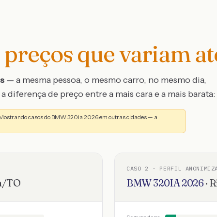
preços que variam a
os
— a mesma pessoa, o mesmo carro, no mesmo dia,
a diferença de preço entre a mais cara e a mais barata:
. Mostrando casos do BMW 320ia 2026 em outras cidades — a
CASO
2
· PERFIL ANONIMIZ
a
/
TO
BMW
320IA
2026
·
R