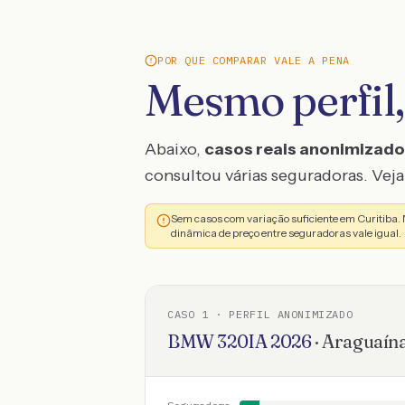
POR QUE COMPARAR VALE A PENA
Mesmo perfil,
Abaixo,
casos reais anonimizad
consultou várias seguradoras. Veja 
Sem casos com variação suficiente em Curitiba
dinâmica de preço entre seguradoras vale igual.
CASO
1
· PERFIL ANONIMIZADO
BMW
320IA
2026
·
Araguaín