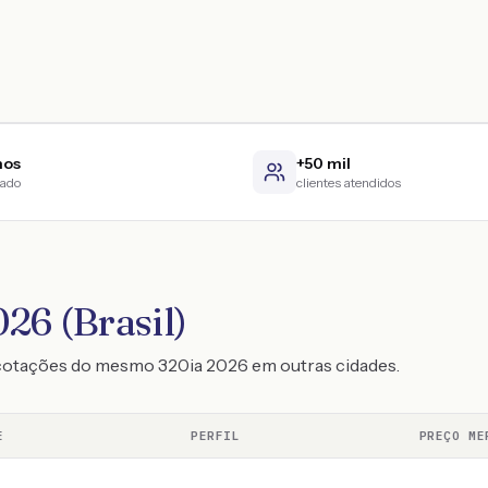
nos
+50 mil
cado
clientes atendidos
26 (Brasil)
 cotações do mesmo 320ia 2026 em outras cidades.
E
PERFIL
PREÇO ME