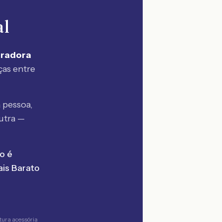
al
uradora
ças entre
 pessoa,
utra —
o é
is Barato
tura acessória