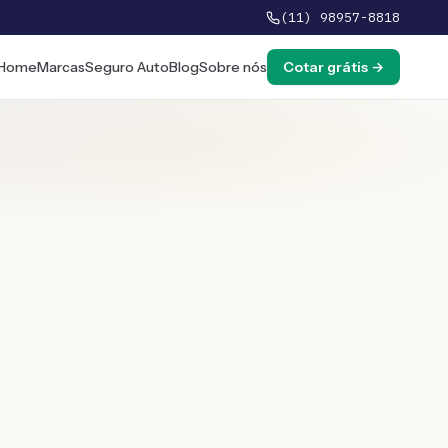
(11) 98957-8818
Home
Marcas
Seguro Auto
Blog
Sobre nós
Cotar grátis →