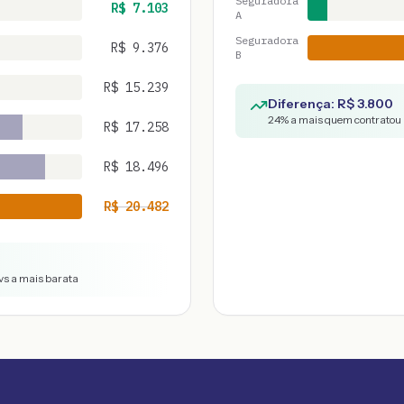
Seguradora
R$
7.103
A
Seguradora
R$
9.376
B
R$
15.239
Diferença: R$
3.800
24
% a mais quem contratou 
R$
17.258
R$
18.496
R$
20.482
vs a mais barata