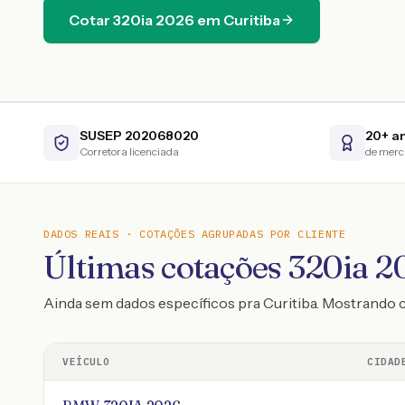
Cotar
320ia
2026
em
Curitiba
SUSEP 202068020
20+ a
Corretora licenciada
de mer
DADOS REAIS · COTAÇÕES AGRUPADAS POR CLIENTE
Últimas cotações 320ia 20
Ainda sem dados específicos pra Curitiba. Mostrando
VEÍCULO
CIDAD