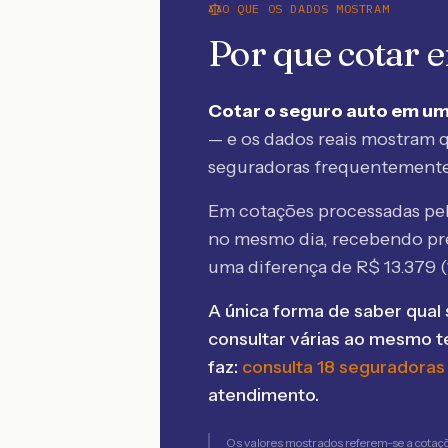
O QUE OS DADOS MOSTRAM
Por que cotar
Cotar o seguro auto em um
— e os dados reais mostram q
seguradoras frequentement
Em cotações processadas p
no mesmo dia, recebendo pr
uma diferença de R$
13.379
(
A única forma de saber qual 
consultar várias ao mesmo 
faz:
consulta 18 seguradoras
atendimento.
Os valores mostrados referem-se a cotaç