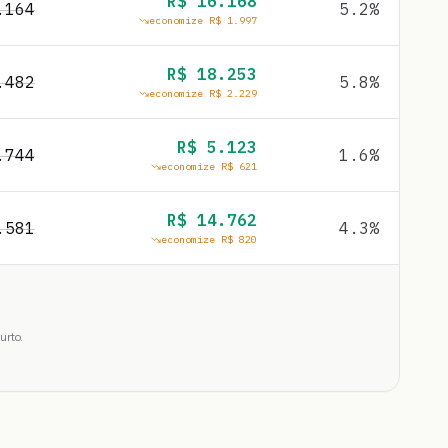
R$
16.168
.164
5.2
%
economize R$
1.997
R$
18.253
.482
5.8
%
economize R$
2.229
R$
5.123
.744
1.6
%
economize R$
621
R$
14.762
.581
4.3
%
economize R$
820
urto.