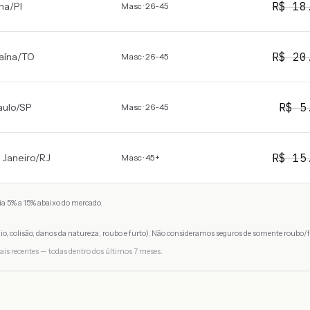
R$
18
na
/
PI
Masc · 26-45
R$
20
aína
/
TO
Masc · 26-45
R$
5
aulo
/
SP
Masc · 26-45
R$
15
 Janeiro
/
RJ
Masc · 45+
a 5% a 15% abaixo do mercado.
io, colisão, danos da natureza, roubo e furto). Não consideramos seguros de somente roubo/f
ais recentes — todas dentro dos últimos 7 meses.