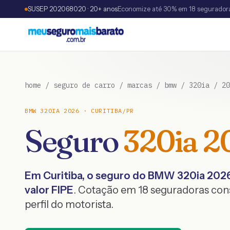
SUSEP 202068020 · 20+ anos
Economize até 30% em 18 segurador
home
/
seguro de carro
/
marcas
/
bmw
/
320ia
/
20
BMW
320IA
2026
·
CURITIBA
/
PR
Seguro
320ia
2
Em
Curitiba
, o seguro do
BMW
320ia
202
valor FIPE
. Cotação em 18 seguradoras co
perfil do motorista.