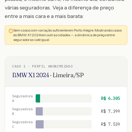
várias seguradoras. Veja a diferença de preço
entre a mais cara e a mais barata:
Sem casos com variação suficiente em Porto Alegre. Mostrando casos
do BMW X1 2024 em outras cidades — a dinâmica de preço entre
seguradoras vale igual.
CASO
1
· PERFIL ANONIMIZADO
BMW
X1
2024
·
Limeira
/
SP
Seguradora
R$
6.305
A
Seguradora
R$
7.399
B
Seguradora
R$
7.539
C