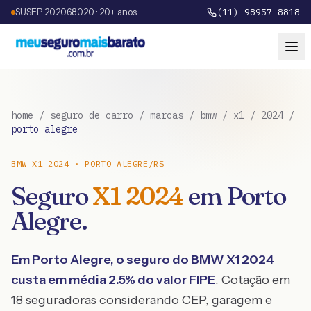
SUSEP 202068020 · 20+ anos
(11) 98957-8818
home
/
seguro de carro
/
marcas
/
bmw
/
x1
/
2024
/
porto alegre
BMW
X1
2024
·
PORTO ALEGRE
/
RS
Seguro
X1
2024
em
Porto
Alegre
.
Em
Porto Alegre
, o seguro do
BMW
X1
2024
custa em média
2.5
% do valor FIPE
. Cotação em
18 seguradoras considerando CEP, garagem e