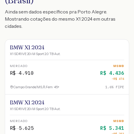
(Brasil)
Ainda sem dados específicos pra Porto Alegre.
Mostrando cotações do mesmo X1 2024 em outras
cidades.
BMW X1 2024
X1 SDRIVE 20i M Sport 2.0 TB Aut.
MERCADO
MSMB
R$
4.910
R$
4.436
−R$
474
Campo Grande
/
MS
Fem · 45+
1.6
% FIPE
BMW X1 2024
X1 SDRIVE 20i M Sport 2.0 TB Aut.
MERCADO
MSMB
R$
5.625
R$
5.341
−R$
283