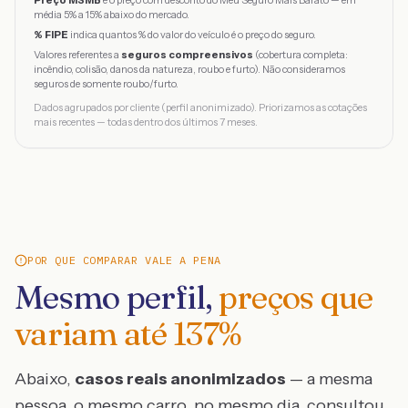
Preço MSMB
é o preço com desconto do Meu Seguro Mais Barato — em
média 5% a 15% abaixo do mercado.
% FIPE
indica quantos % do valor do veículo é o preço do seguro.
Valores referentes a
seguros compreensivos
(cobertura completa:
incêndio, colisão, danos da natureza, roubo e furto). Não consideramos
seguros de somente roubo/furto.
Dados agrupados por cliente (perfil anonimizado). Priorizamos as cotações
mais recentes — todas dentro dos últimos 7 meses.
POR QUE COMPARAR VALE A PENA
Mesmo perfil,
preços que
variam até
137
%
Abaixo,
casos reais anonimizados
— a mesma
pessoa, o mesmo carro, no mesmo dia, consultou