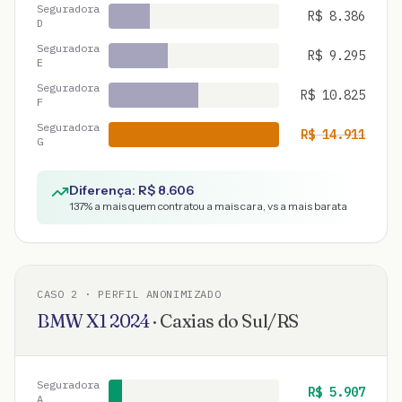
Seguradora
R$
8.386
D
Seguradora
R$
9.295
E
Seguradora
R$
10.825
F
Seguradora
R$
14.911
G
Diferença: R$
8.606
137
% a mais quem contratou a mais cara, vs a mais barata
CASO
2
· PERFIL ANONIMIZADO
BMW
X1
2024
·
Caxias do Sul
/
RS
Seguradora
R$
5.907
A