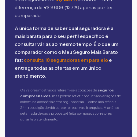
diferença de R$
8.606
(
137
%) apenas por ter
comparado.
A única forma de saber qual seguradora é a
mais barata para o seu perfil específico é
consultar várias ao mesmo tempo. É o que um
comparador como o Meu Seguro Mais Barato
faz:
consulta 18 seguradoras em paralelo
e
entrega todas as ofertas em um único
atendimento.
Os valores mostrados referem-se a cotações de
seguros
compreensivos
, mas podem refletir pequenas variações de
cobertura acessória entre seguradoras — como assistência
24h, reposição de vidros, carro reserva e franquias. A análise
detalhada de cada proposta é feita por nossos corretores
durante o atendimento.