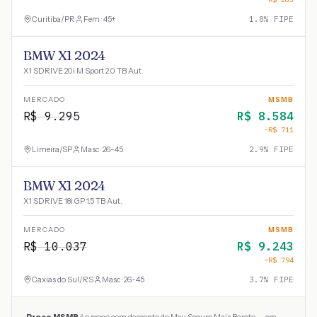
Curitiba
/
PR
Fem · 45+
1.8
% FIPE
BMW X1 2024
X1 SDRIVE 20i M Sport 2.0 TB Aut.
MERCADO
MSMB
R$
9.295
R$
8.584
−R$
711
Limeira
/
SP
Masc · 26-45
2.9
% FIPE
BMW X1 2024
X1 SDRIVE 18i GP 1.5 TB Aut.
MERCADO
MSMB
R$
10.037
R$
9.243
−R$
794
Caxias do Sul
/
RS
Masc · 26-45
3.7
% FIPE