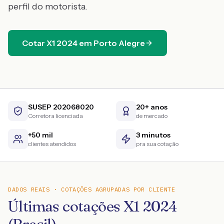
perfil do motorista.
Cotar
X1
2024
em
Porto Alegre
SUSEP 202068020
20+ anos
Corretora licenciada
de mercado
+50 mil
3 minutos
clientes atendidos
pra sua cotação
DADOS REAIS · COTAÇÕES AGRUPADAS POR CLIENTE
Últimas cotações X1 2024