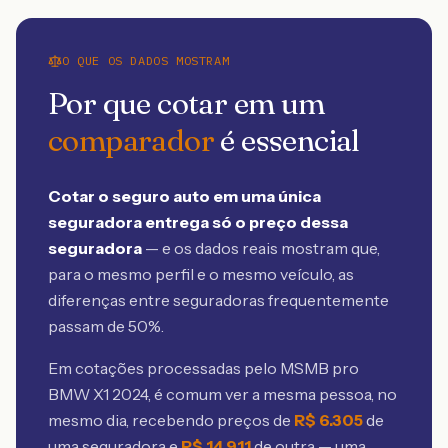
O QUE OS DADOS MOSTRAM
Por que cotar em um
comparador
é essencial
Cotar o seguro auto em uma única
seguradora entrega só o preço dessa
seguradora
— e os dados reais mostram que,
para o mesmo perfil e o mesmo veículo, as
diferenças entre seguradoras frequentemente
passam de 50%.
Em cotações processadas pelo MSMB
pro
BMW X1 2024
, é comum ver a mesma pessoa, no
mesmo dia, recebendo preços de
R$
6.305
de
uma seguradora e
R$
14.911
de outra — uma