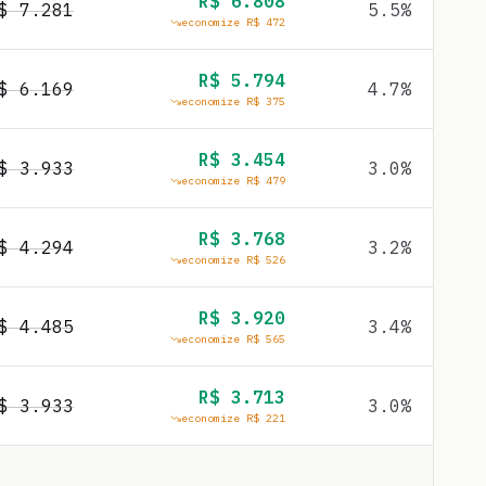
R$
6.808
R$
7.281
5.5
%
economize R$
472
R$
5.794
R$
6.169
4.7
%
economize R$
375
R$
3.454
R$
3.933
3.0
%
economize R$
479
R$
3.768
R$
4.294
3.2
%
economize R$
526
R$
3.920
R$
4.485
3.4
%
economize R$
565
R$
3.713
R$
3.933
3.0
%
economize R$
221