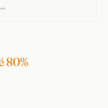
urto.
té
80
%