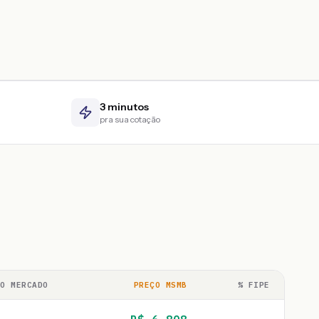
3 minutos
pra sua cotação
ÇO MERCADO
PREÇO MSMB
% FIPE