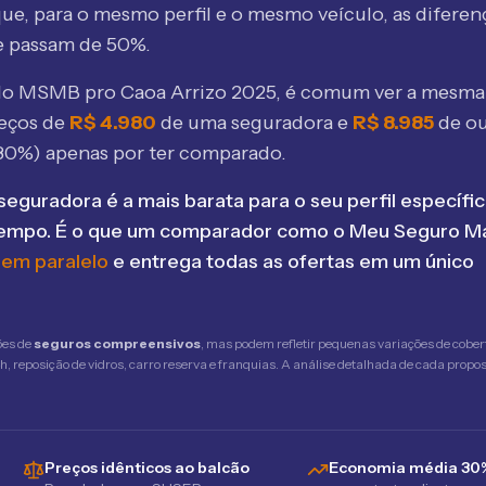
ue, para o mesmo perfil e o mesmo veículo, as diferen
e passam de 50%.
elo MSMB
pro Caoa Arrizo 2025
, é comum ver a mesma
eços de
R$
4.980
de uma seguradora e
R$
8.985
de o
80
%) apenas por ter comparado.
seguradora é a mais barata para o seu perfil específic
tempo. É o que um comparador como o Meu Seguro Ma
 em paralelo
e entrega todas as ofertas em um único
ões de
seguros compreensivos
, mas podem refletir pequenas variações de cober
 reposição de vidros, carro reserva e franquias. A análise detalhada de cada propost
Preços idênticos ao balcão
Economia média 30