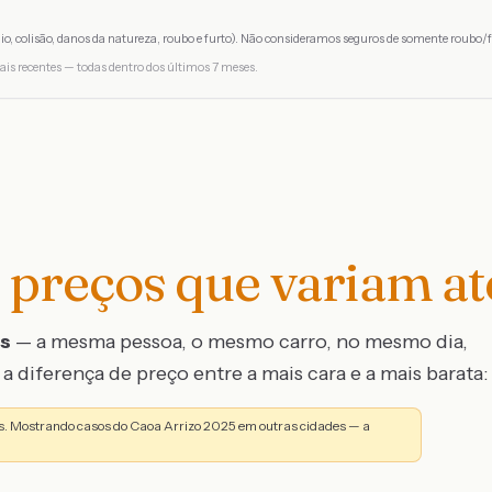
io, colisão, danos da natureza, roubo e furto). Não consideramos seguros de somente roubo/f
ais recentes — todas dentro dos últimos 7 meses.
preços que variam a
os
— a mesma pessoa, o mesmo carro, no mesmo dia,
a diferença de preço entre a mais cara e a mais barata:
. Mostrando casos do Caoa Arrizo 2025 em outras cidades — a