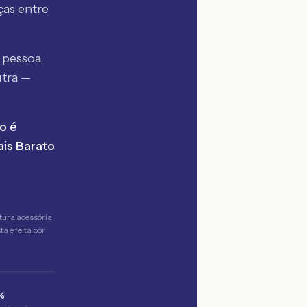
ças entre
 pessoa,
utra —
o é
is Barato
tura acessória
a é feita por
%