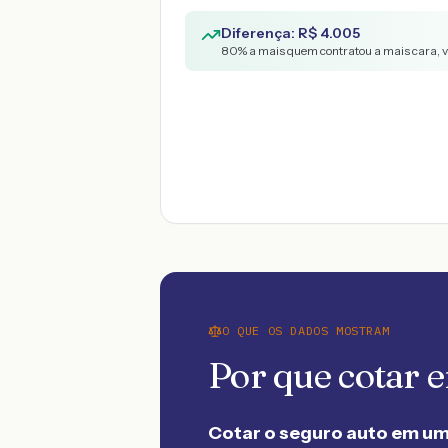
Diferença: R$
4.005
80
% a mais quem contratou a mais cara, 
O QUE OS DADOS MOSTRAM
Por que cotar
Cotar o seguro auto em um