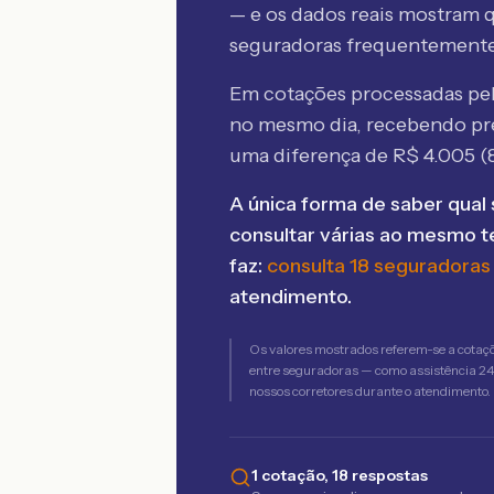
— e os dados reais mostram q
seguradoras frequentement
Em cotações processadas p
no mesmo dia, recebendo pr
uma diferença de R$
4.005
(
A única forma de saber qual 
consultar várias ao mesmo 
faz:
consulta 18 seguradoras
atendimento.
Os valores mostrados referem-se a cotaç
entre seguradoras — como assistência 24h,
nossos corretores durante o atendimento.
1 cotação, 18 respostas