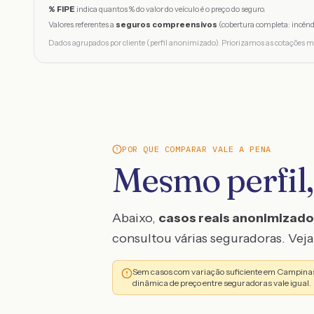
% FIPE
indica quantos % do valor do veículo é o preço do seguro.
Valores referentes a
seguros compreensivos
(cobertura completa: incênd
Dados agrupados por cliente (perfil anonimizado). Priorizamos as cotações m
POR QUE COMPARAR VALE A PENA
Mesmo perfil,
Abaixo,
casos reais anonimizad
consultou várias seguradoras. Veja 
Sem casos com variação suficiente em Campinas
dinâmica de preço entre seguradoras vale igual.