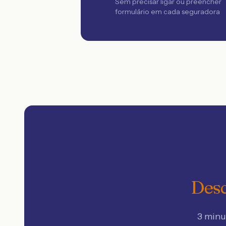
Sem precisar ligar ou preencher
formulário em cada seguradora
Desc
3 minu