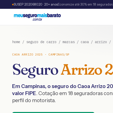
SUSEP 202068020 · 20+ anos
Economize até 30% em 18 segurador
home
/
seguro de carro
/
marcas
/
caoa
/
arrizo
/
CAOA
ARRIZO
2025
·
CAMPINAS
/
SP
Seguro
Arrizo
Em
Campinas
, o seguro do
Caoa
Arrizo
20
valor FIPE
. Cotação em 18 seguradoras co
perfil do motorista.