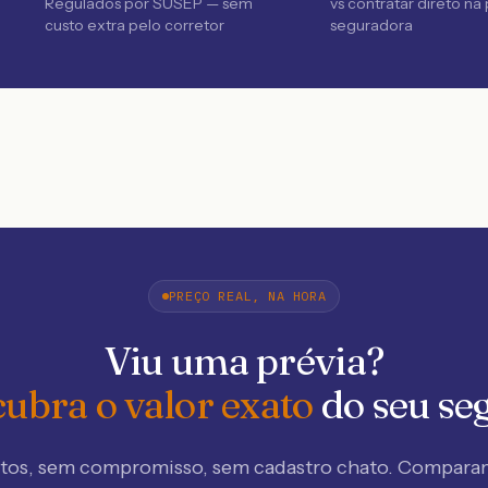
Regulados por SUSEP — sem
vs contratar direto na
custo extra pelo corretor
seguradora
PREÇO REAL, NA HORA
Viu uma prévia?
ubra o valor exato
do seu se
tos, sem compromisso, sem cadastro chato. Compar