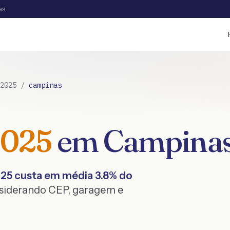
as
2025
/
campinas
2025
em
Campina
25
custa em média
3.8
% do
nsiderando CEP, garagem e