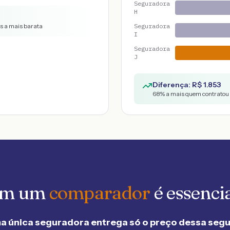
Seguradora
H
vs a mais barata
Seguradora
I
Seguradora
J
Diferença: R$
1.853
68
% a mais quem contratou 
 em um
comparador
é essenci
a única seguradora entrega só o preço dessa seg