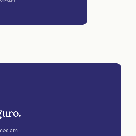
 primeira
guro.
amos em