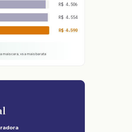
R$
4.506
R$
4.554
R$
4.590
a mais cara, vs a mais barata
al
uradora