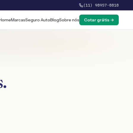
(11) 98957-8818
Home
Marcas
Seguro Auto
Blog
Sobre nós
Cotar grátis →
s
.