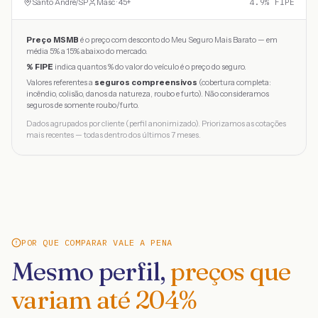
Santo André
/
SP
Masc · 45+
4.9
% FIPE
Preço MSMB
é o preço com desconto do Meu Seguro Mais Barato — em
média 5% a 15% abaixo do mercado.
% FIPE
indica quantos % do valor do veículo é o preço do seguro.
Valores referentes a
seguros compreensivos
(cobertura completa:
incêndio, colisão, danos da natureza, roubo e furto). Não consideramos
seguros de somente roubo/furto.
Dados agrupados por cliente (perfil anonimizado). Priorizamos as cotações
mais recentes — todas dentro dos últimos 7 meses.
POR QUE COMPARAR VALE A PENA
Mesmo perfil,
preços que
variam até
204
%