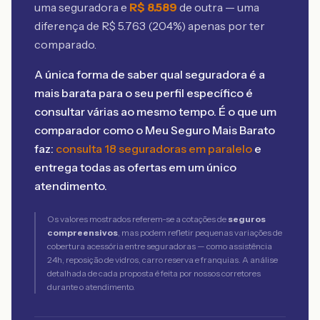
uma seguradora e
R$
8.589
de outra — uma
diferença de R$
5.763
(
204
%) apenas por ter
comparado.
A única forma de saber qual seguradora é a
mais barata para o seu perfil específico é
consultar várias ao mesmo tempo. É o que um
comparador como o Meu Seguro Mais Barato
faz:
consulta 18 seguradoras em paralelo
e
entrega todas as ofertas em um único
atendimento.
Os valores mostrados referem-se a cotações de
seguros
compreensivos
, mas podem refletir pequenas variações de
cobertura acessória entre seguradoras — como assistência
24h, reposição de vidros, carro reserva e franquias. A análise
detalhada de cada proposta é feita por nossos corretores
durante o atendimento.