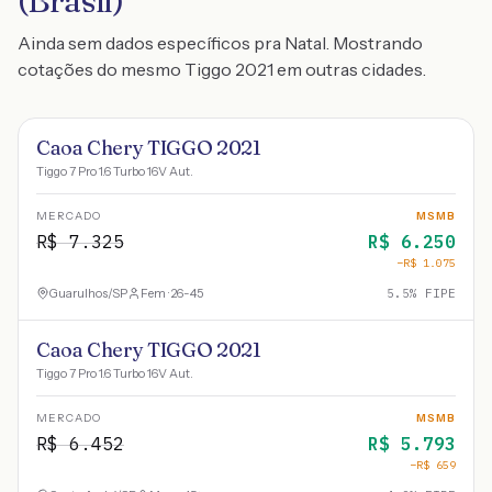
(Brasil)
Ainda sem dados específicos pra Natal. Mostrando
cotações do mesmo Tiggo 2021 em outras cidades.
Caoa Chery TIGGO 2021
Tiggo 7 Pro 1.6 Turbo 16V Aut.
MERCADO
MSMB
R$
7.325
R$
6.250
−R$
1.075
Guarulhos
/
SP
Fem · 26-45
5.5
% FIPE
Caoa Chery TIGGO 2021
Tiggo 7 Pro 1.6 Turbo 16V Aut.
MERCADO
MSMB
R$
6.452
R$
5.793
−R$
659