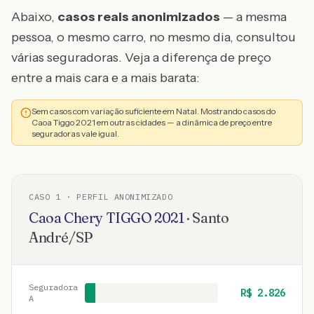
Abaixo,
casos reais anonimizados
— a mesma
pessoa, o mesmo carro, no mesmo dia, consultou
várias seguradoras. Veja a diferença de preço
entre a mais cara e a mais barata:
Sem casos com variação suficiente em Natal. Mostrando casos do
Caoa Tiggo 2021 em outras cidades — a dinâmica de preço entre
seguradoras vale igual.
CASO
1
· PERFIL ANONIMIZADO
Caoa Chery
TIGGO
2021
·
Santo
André
/
SP
Seguradora
R$
2.826
A