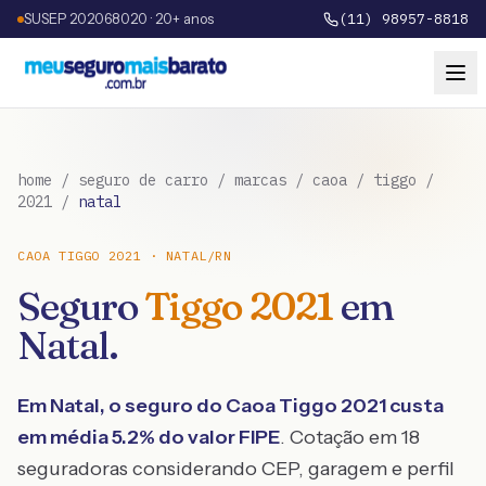
SUSEP 202068020 · 20+ anos
(11) 98957-8818
home
/
seguro de carro
/
marcas
/
caoa
/
tiggo
/
2021
/
natal
CAOA
TIGGO
2021
·
NATAL
/
RN
Seguro
Tiggo
2021
em
Natal
.
Em
Natal
, o seguro do
Caoa
Tiggo
2021
custa
em média
5.2
% do valor FIPE
. Cotação em 18
seguradoras considerando CEP, garagem e perfil