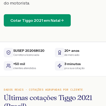
do motorista.
Cotar
Tiggo
2021
em
Natal
SUSEP 202068020
20+ anos
Corretora licenciada
de mercado
+50 mil
3 minutos
clientes atendidos
pra sua cotação
DADOS REAIS · COTAÇÕES AGRUPADAS POR CLIENTE
Últimas cotações Tiggo 2021