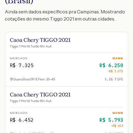
(Brasil)
Ainda sem dados específicos pra Campinas. Mostrando
cotações do mesmo Tiggo 2021 em outras cidades.
Caoa Chery TIGGO 2021
Tiggo 7 Pro 1.6 Turbo 16V Aut.
MERCADO
MSMB
R$
7.325
R$
6.250
−R$
1.075
Guarulhos
/
SP
Fem · 26-45
5.5
% FIPE
Caoa Chery TIGGO 2021
Tiggo 7 Pro 1.6 Turbo 16V Aut.
MERCADO
MSMB
R$
6.452
R$
5.793
−R$
659