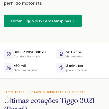
perfil do motorista.
Cotar
Tiggo
2021
em
Campinas
SUSEP 202068020
20+ anos
Corretora licenciada
de mercado
+50 mil
3 minutos
clientes atendidos
pra sua cotação
DADOS REAIS · COTAÇÕES AGRUPADAS POR CLIENTE
Últimas cotações Tiggo 2021