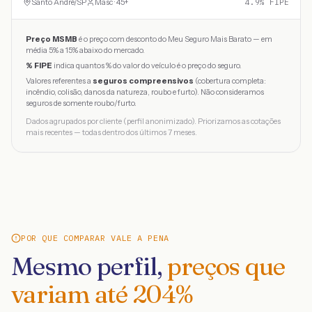
Santo André
/
SP
Masc · 45+
4.9
% FIPE
Preço MSMB
é o preço com desconto do Meu Seguro Mais Barato — em
média 5% a 15% abaixo do mercado.
% FIPE
indica quantos % do valor do veículo é o preço do seguro.
Valores referentes a
seguros compreensivos
(cobertura completa:
incêndio, colisão, danos da natureza, roubo e furto). Não consideramos
seguros de somente roubo/furto.
Dados agrupados por cliente (perfil anonimizado). Priorizamos as cotações
mais recentes — todas dentro dos últimos 7 meses.
POR QUE COMPARAR VALE A PENA
Mesmo perfil,
preços que
variam até
204
%