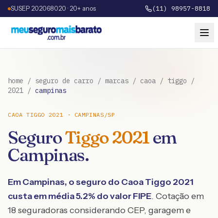
SUSEP 202068020 · 20+ anos
(11) 98957-8818
home
/
seguro de carro
/
marcas
/
caoa
/
tiggo
/
2021
/
campinas
CAOA
TIGGO
2021
·
CAMPINAS
/
SP
Seguro
Tiggo
2021
em
Campinas
.
Em
Campinas
, o seguro do
Caoa
Tiggo
2021
custa em média
5.2
% do valor FIPE
. Cotação em
18 seguradoras considerando CEP, garagem e