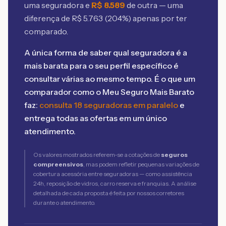
uma seguradora e
R$
8.589
de outra — uma
diferença de R$
5.763
(
204
%) apenas por ter
comparado.
A única forma de saber qual seguradora é a
mais barata para o seu perfil específico é
consultar várias ao mesmo tempo. É o que um
comparador como o Meu Seguro Mais Barato
faz:
consulta 18 seguradoras em paralelo
e
entrega todas as ofertas em um único
atendimento.
Os valores mostrados referem-se a cotações de
seguros
compreensivos
, mas podem refletir pequenas variações de
cobertura acessória entre seguradoras — como assistência
24h, reposição de vidros, carro reserva e franquias. A análise
detalhada de cada proposta é feita por nossos corretores
durante o atendimento.