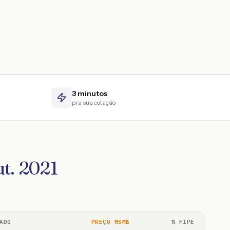
3 minutos
pra sua cotação
t. 2021
ADO
PREÇO MSMB
% FIPE