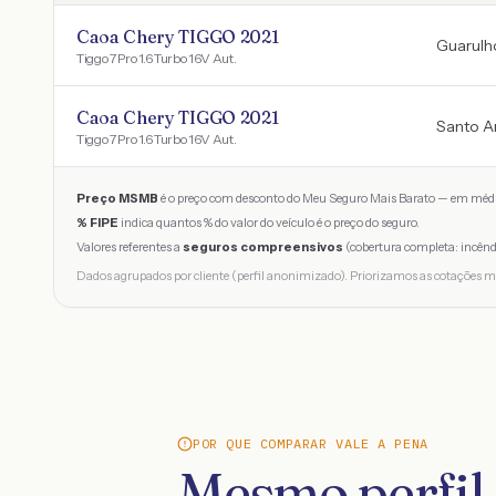
Caoa Chery TIGGO 2021
Guarulh
Tiggo 7 Pro 1.6 Turbo 16V Aut.
Caoa Chery TIGGO 2021
Santo A
Tiggo 7 Pro 1.6 Turbo 16V Aut.
Preço MSMB
é o preço com desconto do Meu Seguro Mais Barato — em médi
% FIPE
indica quantos % do valor do veículo é o preço do seguro.
Valores referentes a
seguros compreensivos
(cobertura completa: incênd
Dados agrupados por cliente (perfil anonimizado). Priorizamos as cotações m
POR QUE COMPARAR VALE A PENA
Mesmo perfil,