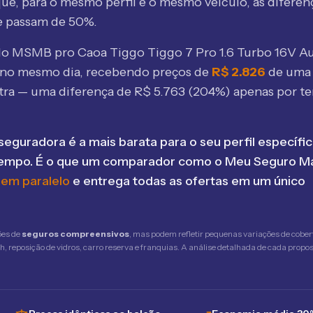
ue, para o mesmo perfil e o mesmo veículo, as diferen
e passam de 50%.
elo MSMB
pro Caoa Tiggo Tiggo 7 Pro 1.6 Turbo 16V Au
no mesmo dia, recebendo preços de
R$
2.826
de uma
tra — uma diferença de R$
5.763
(
204
%) apenas por te
seguradora é a mais barata para o seu perfil específic
tempo. É o que um comparador como o Meu Seguro Ma
 em paralelo
e entrega todas as ofertas em um único
ões de
seguros compreensivos
, mas podem refletir pequenas variações de cober
 reposição de vidros, carro reserva e franquias. A análise detalhada de cada propost