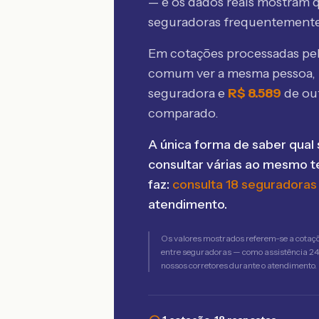
— e os dados reais mostram q
seguradoras frequentement
Em cotações processadas p
comum ver a mesma pessoa, 
seguradora e
R$
8.589
de ou
comparado.
A única forma de saber qual 
consultar várias ao mesmo 
faz:
consulta 18 seguradoras
atendimento.
Os valores mostrados referem-se a cotaç
entre seguradoras — como assistência 24h,
nossos corretores durante o atendimento.