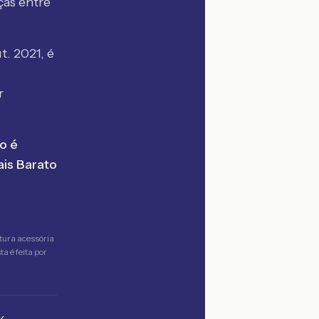
ças entre
t. 2021
, é
r
o é
is Barato
tura acessória
a é feita por