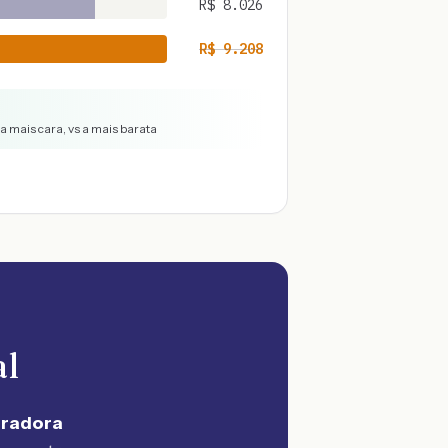
R$
8.026
R$
9.208
a mais cara, vs a mais barata
al
uradora