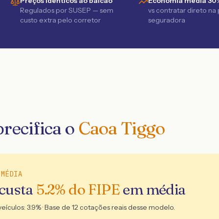
Preços idênticos ao balcão
Economia média 30
Regulados por SUSEP — sem
vs contratar direto na
custo extra pelo corretor
seguradora
recifica o
Caoa Tiggo
 MÉDIA
 custa
5.2
% do FIPE
em média
veículos:
3.9
% · Base de
12
cotações reais desse modelo.