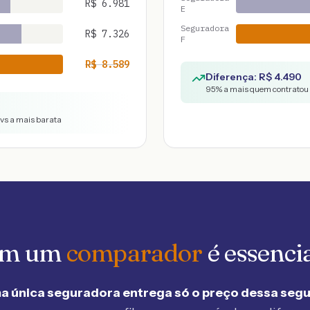
R$
6.981
E
Seguradora
R$
7.326
F
R$
8.589
Diferença: R$
4.490
95
% a mais quem contratou 
 vs a mais barata
 em um
comparador
é essenci
a única seguradora entrega só o preço dessa seg