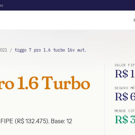
as
021
/
tiggo 7 pro 1.6 turbo 16v aut.
VALOR FIP
R$
ro 1.6 Turbo
SEGURO MÉ
R$
MENOR CO
R$
FIPE (R$ 132.475)
. Base:
12