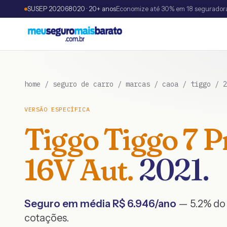
SUSEP 202068020 · 20+ anos
Economize até 30% em 18 segurador
home
/
seguro de carro
/
marcas
/
caoa
/
tiggo
/
2
VERSÃO ESPECÍFICA
Tiggo
Tiggo 7 P
16V Aut.
2021
.
Seguro em média R$
6.946
/ano
— 5.2% do 
cotações.