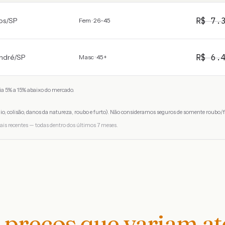
R$
7.
os
/
SP
Fem · 26-45
R$
6.
ndré
/
SP
Masc · 45+
a 5% a 15% abaixo do mercado.
io, colisão, danos da natureza, roubo e furto). Não consideramos seguros de somente roubo/f
ais recentes — todas dentro dos últimos 7 meses.
preços que variam a