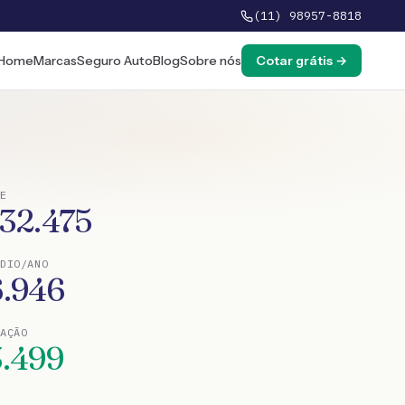
(11) 98957-8818
Home
Marcas
Seguro Auto
Blog
Sobre nós
Cotar grátis →
E
132.475
DIO/ANO
6.946
TAÇÃO
3.499