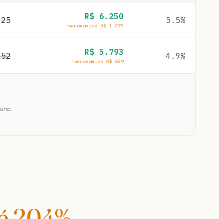
R$
6.250
325
5.5
%
economize R$
1.075
R$
5.793
452
4.9
%
economize R$
659
urto.
té
204
%