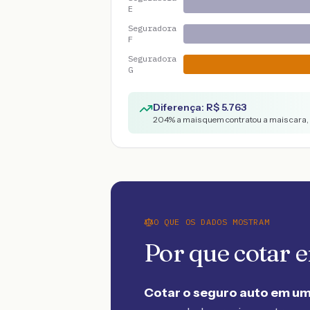
E
Seguradora
F
Seguradora
G
Diferença: R$
5.763
204
% a mais quem contratou a mais cara,
O QUE OS DADOS MOSTRAM
Por que cotar
Cotar o seguro auto em um