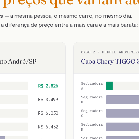
os
— a mesma pessoa, o mesmo carro, no mesmo dia,
a diferença de preço entre a mais cara e a mais barata:
CASO
2
· PERFIL ANONIMIZ
nto André
/
SP
Caoa Chery
TIGGO
Seguradora
R$
2.826
A
Seguradora
R$
3.499
B
Seguradora
R$
6.050
C
Seguradora
R$
6.452
D
Seguradora