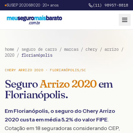
SUSEP 202068020 · 20+ anos
(11) 98957-8818
home
/
seguro de carro
/
marcas
/
chery
/
arrizo
/
2020
/
florianópolis
CHERY
ARRIZO
2020
·
FLORIANÓPOLIS
/
SC
Seguro
Arrizo
2020
em
Florianópolis
.
Em
Florianópolis
, o seguro do
Chery
Arrizo
2020
custa em média
5.2
% do valor FIPE
.
Cotação em 18 seguradoras considerando CEP,