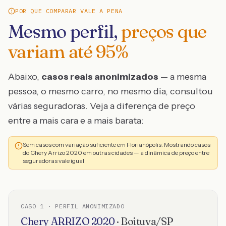
POR QUE COMPARAR VALE A PENA
Mesmo perfil,
preços que
variam até
95
%
Abaixo,
casos reais anonimizados
— a mesma
pessoa, o mesmo carro, no mesmo dia, consultou
várias seguradoras. Veja a diferença de preço
entre a mais cara e a mais barata:
Sem casos com variação suficiente em Florianópolis. Mostrando casos
do Chery Arrizo 2020 em outras cidades — a dinâmica de preço entre
seguradoras vale igual.
CASO
1
· PERFIL ANONIMIZADO
Chery
ARRIZO
2020
·
Boituva
/
SP