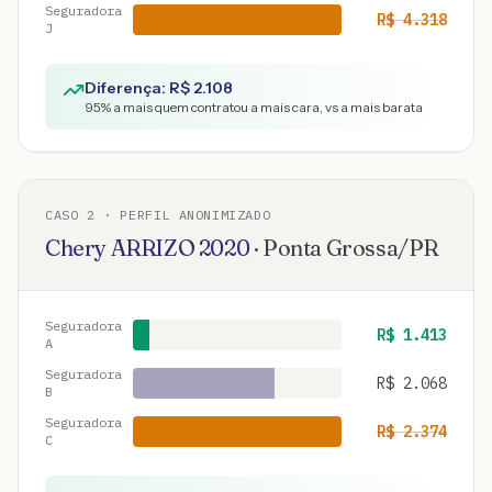
Seguradora
R$
4.318
J
Diferença: R$
2.108
95
% a mais quem contratou a mais cara, vs a mais barata
CASO
2
· PERFIL ANONIMIZADO
Chery
ARRIZO
2020
·
Ponta Grossa
/
PR
Seguradora
R$
1.413
A
Seguradora
R$
2.068
B
Seguradora
R$
2.374
C