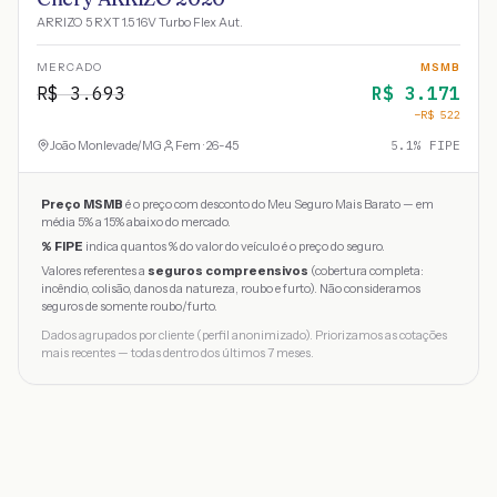
ARRIZO 5 RXT 1.5 16V Turbo Flex Aut.
MERCADO
MSMB
R$
3.693
R$
3.171
−R$
522
João Monlevade
/
MG
Fem · 26-45
5.1
% FIPE
Preço MSMB
é o preço com desconto do Meu Seguro Mais Barato — em
média 5% a 15% abaixo do mercado.
% FIPE
indica quantos % do valor do veículo é o preço do seguro.
Valores referentes a
seguros compreensivos
(cobertura completa:
incêndio, colisão, danos da natureza, roubo e furto). Não consideramos
seguros de somente roubo/furto.
Dados agrupados por cliente (perfil anonimizado). Priorizamos as cotações
mais recentes — todas dentro dos últimos 7 meses.