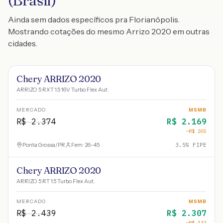
(Brasil)
Ainda sem dados específicos pra Florianópolis.
Mostrando cotações do mesmo Arrizo 2020 em outras
cidades.
Chery ARRIZO 2020
ARRIZO 5 RXT 1.5 16V Turbo Flex Aut.
MERCADO
MSMB
R$
2.374
R$
2.169
−R$
205
Ponta Grossa
/
PR
Fem · 26-45
3.5
% FIPE
Chery ARRIZO 2020
ARRIZO 5 RT 1.5 Turbo Flex Aut.
MERCADO
MSMB
R$
2.439
R$
2.307
−R$
132