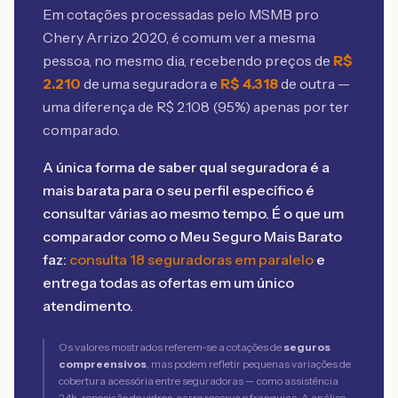
Em cotações processadas pelo MSMB
pro
Chery Arrizo 2020
, é comum ver a mesma
pessoa, no mesmo dia, recebendo preços de
R$
2.210
de uma seguradora e
R$
4.318
de outra —
uma diferença de R$
2.108
(
95
%) apenas por ter
comparado.
A única forma de saber qual seguradora é a
mais barata para o seu perfil específico é
consultar várias ao mesmo tempo. É o que um
comparador como o Meu Seguro Mais Barato
faz:
consulta 18 seguradoras em paralelo
e
entrega todas as ofertas em um único
atendimento.
Os valores mostrados referem-se a cotações de
seguros
compreensivos
, mas podem refletir pequenas variações de
cobertura acessória entre seguradoras — como assistência
24h, reposição de vidros, carro reserva e franquias. A análise