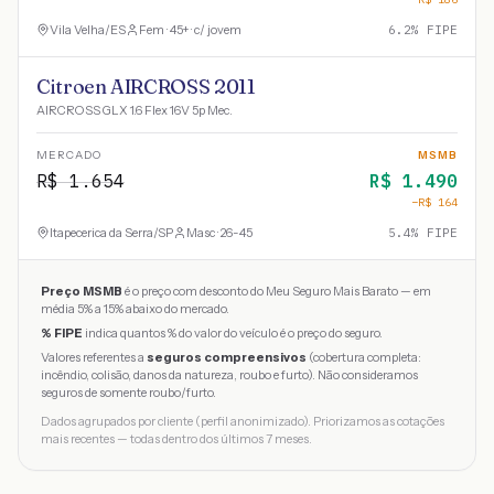
Vila Velha
/
ES
Fem · 45+ · c/ jovem
6.2
% FIPE
Citroen AIRCROSS 2011
AIRCROSS GLX 1.6 Flex 16V 5p Mec.
MERCADO
MSMB
R$
1.654
R$
1.490
−R$
164
Itapecerica da Serra
/
SP
Masc · 26-45
5.4
% FIPE
Preço MSMB
é o preço com desconto do Meu Seguro Mais Barato — em
média 5% a 15% abaixo do mercado.
% FIPE
indica quantos % do valor do veículo é o preço do seguro.
Valores referentes a
seguros compreensivos
(cobertura completa:
incêndio, colisão, danos da natureza, roubo e furto). Não consideramos
seguros de somente roubo/furto.
Dados agrupados por cliente (perfil anonimizado). Priorizamos as cotações
mais recentes — todas dentro dos últimos 7 meses.