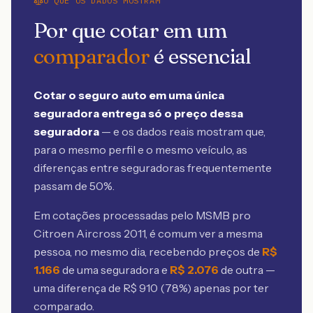
O QUE OS DADOS MOSTRAM
Por que cotar em um
comparador
é essencial
Cotar o seguro auto em uma única
seguradora entrega só o preço dessa
seguradora
— e os dados reais mostram que,
para o mesmo perfil e o mesmo veículo, as
diferenças entre seguradoras frequentemente
passam de 50%.
Em cotações processadas pelo MSMB
pro
Citroen Aircross 2011
, é comum ver a mesma
pessoa, no mesmo dia, recebendo preços de
R$
1.166
de uma seguradora e
R$
2.076
de outra —
uma diferença de R$
910
(
78
%) apenas por ter
comparado.