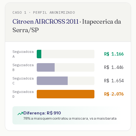
CASO
1
· PERFIL ANONIMIZADO
Citroen
AIRCROSS
2011
·
Itapecerica da
Serra
/
SP
Seguradora
R$
1.166
A
Seguradora
R$
1.446
B
Seguradora
R$
1.654
C
Seguradora
R$
2.076
D
Diferença: R$
910
78
% a mais quem contratou a mais cara, vs a mais barata