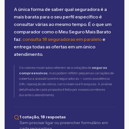
A única forma de saber qual seguradora é a
mais barata para o seu perfil específico é
consultar várias ao mesmo tempo. É o que um
comparador como o Meu Seguro Mais Barato
faz:
consulta 18 seguradoras em paralelo
e
entrega todas as ofertas em um único
atendimento.
Os valores mostrados referem-se a cotações de
seguros
compreensivos
, mas podem refletir pequenas variações de
cobertura acessória entre seguradoras — como assistência
24h, reposição de vidros, carro reserva e franquias. A análise
detalhada de cada proposta é feita por nossos corretores
durante o atendimento.
1 cotação, 18 respostas
Sem precisar ligar ou preencher formulário em
cada seguradora