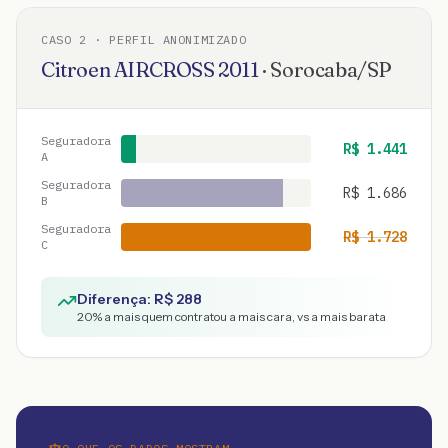
CASO
2
· PERFIL ANONIMIZADO
Citroen
AIRCROSS
2011
·
Sorocaba
/
SP
Seguradora
R$
1.441
A
Seguradora
R$
1.686
B
Seguradora
R$
1.728
C
Diferença: R$
288
20
% a mais quem contratou a mais cara, vs a mais barata