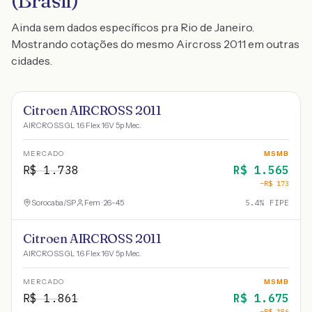
(Brasil)
Ainda sem dados específicos pra Rio de Janeiro.
Mostrando cotações do mesmo Aircross 2011 em outras
cidades.
Citroen AIRCROSS 2011
AIRCROSS GL 1.6 Flex 16V 5p Mec.
MERCADO
MSMB
R$
1.738
R$
1.565
−R$
173
Sorocaba
/
SP
Fem · 26-45
5.4
% FIPE
Citroen AIRCROSS 2011
AIRCROSS GL 1.6 Flex 16V 5p Mec.
MERCADO
MSMB
R$
1.861
R$
1.675
−R$
186