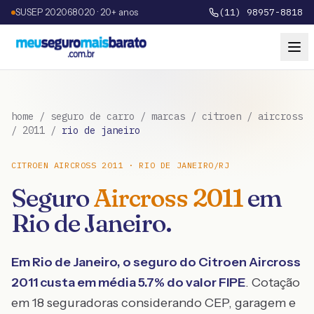
SUSEP 202068020 · 20+ anos
(11) 98957-8818
home
/
seguro de carro
/
marcas
/
citroen
/
aircross
/
2011
/
rio de janeiro
CITROEN
AIRCROSS
2011
·
RIO DE JANEIRO
/
RJ
Seguro
Aircross
2011
em
Rio de Janeiro
.
Em
Rio de Janeiro
, o seguro do
Citroen
Aircross
2011
custa em média
5.7
% do valor FIPE
. Cotação
em 18 seguradoras considerando CEP, garagem e