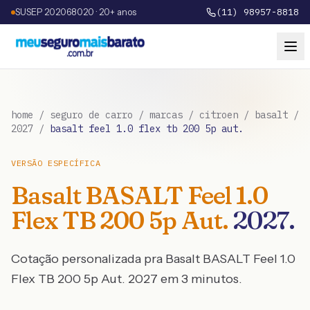
SUSEP 202068020 · 20+ anos
(11) 98957-8818
home
/
seguro de carro
/
marcas
/
citroen
/
basalt
/
2027
/
basalt feel 1.0 flex tb 200 5p aut.
VERSÃO ESPECÍFICA
Basalt
BASALT Feel 1.0
Flex TB 200 5p Aut.
2027
.
Cotação personalizada pra
Basalt
BASALT Feel 1.0
Flex TB 200 5p Aut.
2027
em 3 minutos.