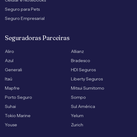
Celular e Notebooks
Seguro para Pets
Seguro Empresarial
Seguradoras Parceiras
Aliro
Allianz
Azul
Bradesco
Generali
HDI Seguros
Itaú
Liberty Seguros
Mapfre
Mitsui Sumitomo
Porto Seguro
Sompo
Suhai
Sul América
Tokio Marine
Yelum
Youse
Zurich