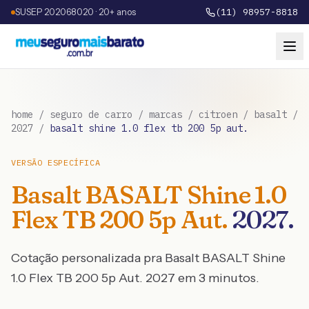
SUSEP 202068020 · 20+ anos
(11) 98957-8818
home
/
seguro de carro
/
marcas
/
citroen
/
basalt
/
2027
/
basalt shine 1.0 flex tb 200 5p aut.
VERSÃO ESPECÍFICA
Basalt
BASALT Shine 1.0
Flex TB 200 5p Aut.
2027
.
Cotação personalizada pra
Basalt
BASALT Shine
1.0 Flex TB 200 5p Aut.
2027
em 3 minutos.