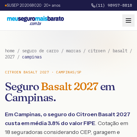
SUSEP 202068020 · 20+ anos
(11) 98957-8818
home
/
seguro de carro
/
marcas
/
citroen
/
basalt
/
2027
/
campinas
CITROEN
BASALT
2027
·
CAMPINAS
/
SP
Seguro
Basalt
2027
em
Campinas
.
Em
Campinas
, o seguro do
Citroen
Basalt
2027
custa em média
3.8
% do valor FIPE
. Cotação em
18 seguradoras considerando CEP, garagem e