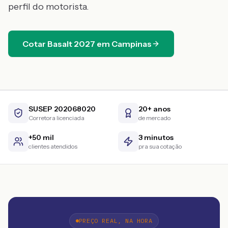
perfil do motorista.
Cotar
Basalt
2027
em
Campinas
SUSEP 202068020
20+ anos
Corretora licenciada
de mercado
+50 mil
3 minutos
clientes atendidos
pra sua cotação
PREÇO REAL, NA HORA