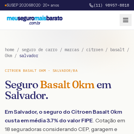
SUSEP 202068020 · 20+ anos
(11) 98957-8818
home
/
seguro de carro
/
marcas
/
citroen
/
basalt
/
0km
/
salvador
CITROEN
BASALT
0KM
·
SALVADOR
/
BA
Seguro
Basalt
0km
em
Salvador
.
Em
Salvador
, o seguro do
Citroen
Basalt
0km
custa em média
3.7
% do valor FIPE
. Cotação em
18 seguradoras considerando CEP, garagem e