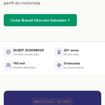
perfil do motorista.
Cotar
Basalt
0km
em
Salvador
SUSEP 202068020
20+ anos
Corretora licenciada
de mercado
+50 mil
3 minutos
clientes atendidos
pra sua cotação
PREÇO REAL, NA HORA