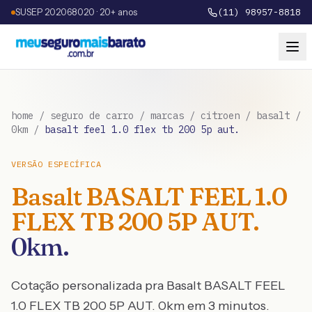
SUSEP 202068020 · 20+ anos
(11) 98957-8818
home
/
seguro de carro
/
marcas
/
citroen
/
basalt
/
0km
/
basalt feel 1.0 flex tb 200 5p aut.
VERSÃO ESPECÍFICA
Basalt
BASALT FEEL 1.0
FLEX TB 200 5P AUT.
0km
.
Cotação personalizada pra
Basalt
BASALT FEEL
1.0 FLEX TB 200 5P AUT.
0km
em 3 minutos.