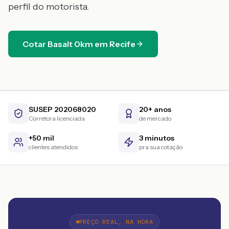
perfil do motorista.
Cotar
Basalt
0km
em
Recife
SUSEP 202068020
20+ anos
Corretora licenciada
de mercado
+50 mil
3 minutos
clientes atendidos
pra sua cotação
PREÇO REAL, NA HORA