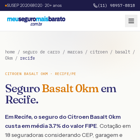
SUSEP 202068020 · 20+ anos
(11) 98957-8818
home
/
seguro de carro
/
marcas
/
citroen
/
basalt
/
0km
/
recife
CITROEN
BASALT
0KM
·
RECIFE
/
PE
Seguro
Basalt
0km
em
Recife
.
Em
Recife
, o seguro do
Citroen
Basalt
0km
custa em média
3.7
% do valor FIPE
. Cotação em
18 seguradoras considerando CEP, garagem e