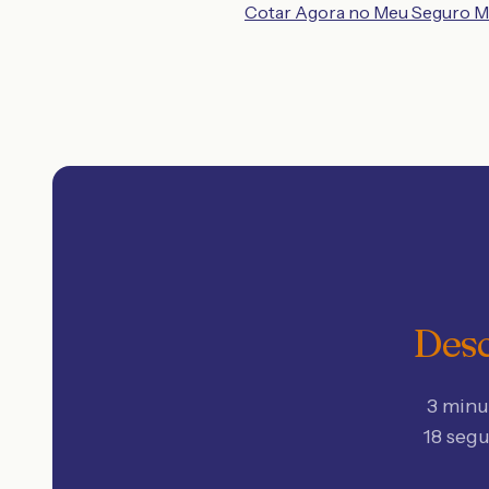
Cotar Agora no Meu Seguro M
Desc
3 minu
18 seg