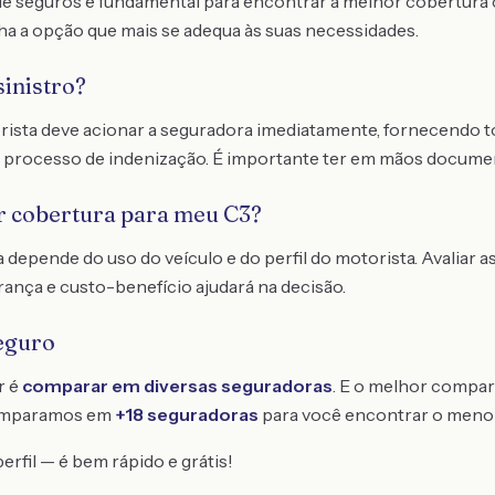
e seguros é fundamental para encontrar a melhor cobertura 
ha a opção que mais se adequa às suas necessidades.
sinistro?
orista deve acionar a seguradora imediatamente, fornecendo 
o processo de indenização. É importante ter em mãos documen
r cobertura para meu C3?
depende do uso do veículo e do perfil do motorista. Avaliar 
ança e custo-benefício ajudará na decisão.
eguro
r é
comparar em diversas seguradoras
. E o melhor compar
omparamos em
+18 seguradoras
para você encontrar o meno
erfil — é bem rápido e grátis!