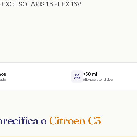
EXCL.SOLARIS 1.6 FLEX 16V
nos
+50 mil
cado
clientes atendidos
recifica o
Citroen C3