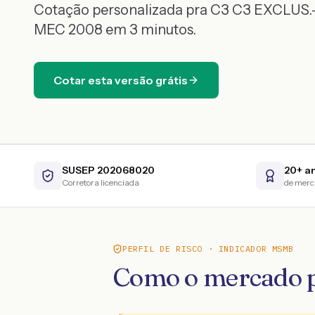
Cotação personalizada pra
C3
C3 EXCLUS.-
MEC
2008
em 3 minutos.
Cotar esta versão grátis
SUSEP 202068020
20+ a
Corretora licenciada
de mer
PERFIL DE RISCO · INDICADOR MSMB
Como o mercado p