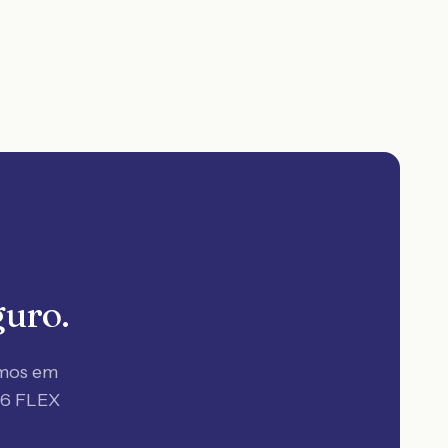
guro.
amos em
.6 FLEX