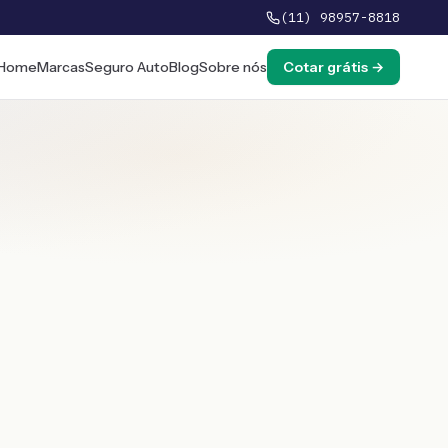
(11) 98957-8818
Home
Marcas
Seguro Auto
Blog
Sobre nós
Cotar grátis →