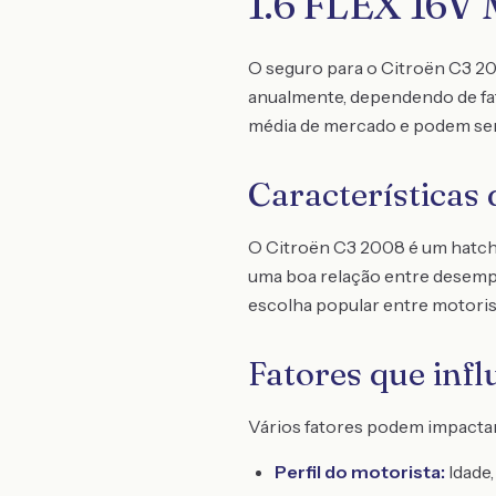
1.6 FLEX 16V
O seguro para o Citroën C3 200
anualmente, dependendo de fato
média de mercado e podem ser i
Características
O Citroën C3 2008 é um hatchb
uma boa relação entre desempe
escolha popular entre motoris
Fatores que inf
Vários fatores podem impactar
Perfil do motorista:
Idade,