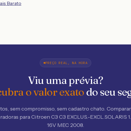
ais Barato
PREÇO REAL, NA HORA
Viu uma prévia?
ubra o valor exato
do seu se
tos, sem compromisso, sem cadastro chato. Compar
uradoras
para Citroen C3 C3 EXCLUS.-EXCL.SOLARIS 1
16V MEC 2008
.