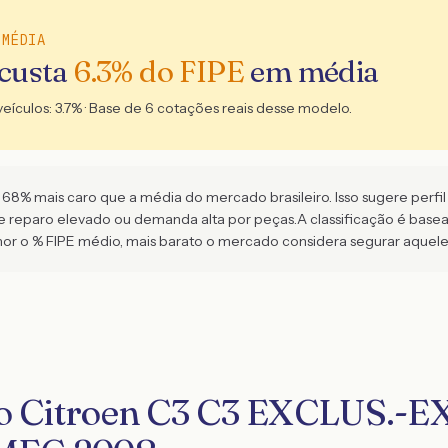
 MÉDIA
 custa
6.3
% do FIPE
em média
veículos:
3.7
% · Base de
6
cotações reais desse modelo.
8% mais caro que a média do mercado brasileiro. Isso sugere perfil de
de reparo elevado ou demanda alta por peças.
A classificação é bas
 o % FIPE médio, mais barato o mercado considera segurar aquel
ro Citroen C3 C3 EXCLUS.-