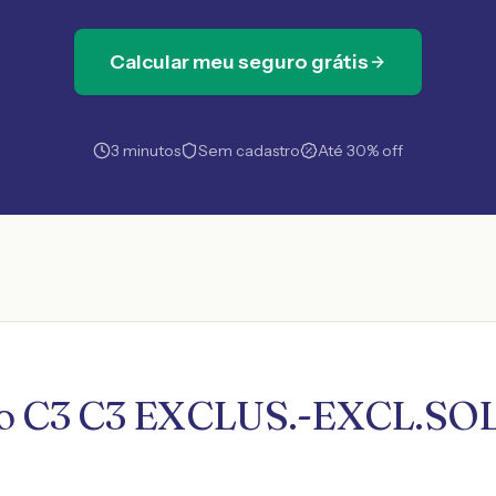
Calcular meu seguro grátis
3 minutos
Sem cadastro
Até 30% off
ro C3 C3 EXCLUS.-EXCL.SOL