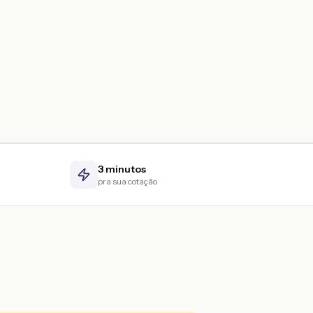
3 minutos
pra sua cotação