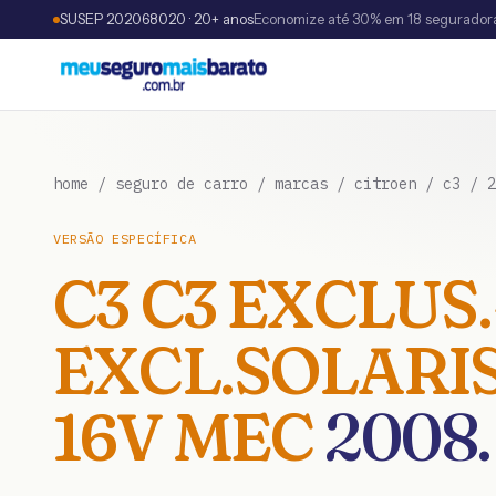
SUSEP 202068020 · 20+ anos
Economize até 30% em 18 segurador
home
/
seguro de carro
/
marcas
/
citroen
/
c3
/
2
VERSÃO ESPECÍFICA
C3
C3 EXCLUS.
EXCL.SOLARIS
16V MEC
2008
.