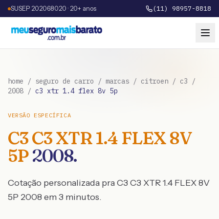
SUSEP 202068020 · 20+ anos
(11) 98957-8818
home
/
seguro de carro
/
marcas
/
citroen
/
c3
/
2008
/
c3 xtr 1.4 flex 8v 5p
VERSÃO ESPECÍFICA
C3
C3 XTR 1.4 FLEX 8V
5P
2008
.
Cotação personalizada pra
C3
C3 XTR 1.4 FLEX 8V
5P
2008
em 3 minutos.