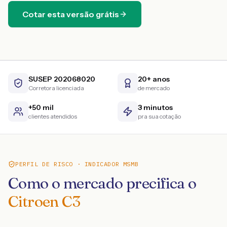
Cotar esta versão grátis
SUSEP 202068020
20+ anos
Corretora licenciada
de mercado
+50 mil
3 minutos
clientes atendidos
pra sua cotação
PERFIL DE RISCO · INDICADOR MSMB
Como o mercado precifica o
Citroen C3