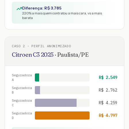
Diferença: R$
3.785
220
% a mais quem contratou a mais cara, vs a mais
barata
CASO
2
· PERFIL ANONIMIZADO
Citroen
C3
2025
·
Paulista
/
PE
Seguradora
R$
2.549
A
Seguradora
R$
2.762
B
Seguradora
R$
4.259
C
Seguradora
R$
4.797
D