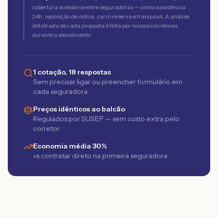
cobertura acessória entre seguradoras — como assistência
24h, reposição de vidros, carro reserva e franquias. A análise
detalhada de cada proposta é feita por nossos corretores
durante o atendimento.
1 cotação, 18 respostas
Sem precisar ligar ou preencher formulário em
cada seguradora
Preços idênticos ao balcão
Regulados por SUSEP — sem custo extra pelo
corretor
Economia média 30%
vs contratar direto na primeira seguradora