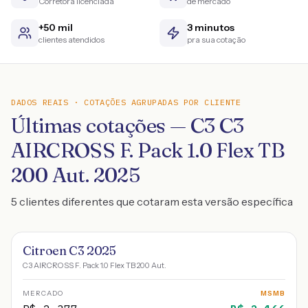
Corretora licenciada
de mercado
+50 mil
3 minutos
clientes atendidos
pra sua cotação
DADOS REAIS · COTAÇÕES AGRUPADAS POR CLIENTE
Últimas cotações — C3 C3
AIRCROSS F. Pack 1.0 Flex TB
200 Aut. 2025
5 clientes diferentes que cotaram esta versão específica
Citroen C3 2025
C3 AIRCROSS F. Pack 1.0 Flex TB 200 Aut.
MERCADO
MSMB