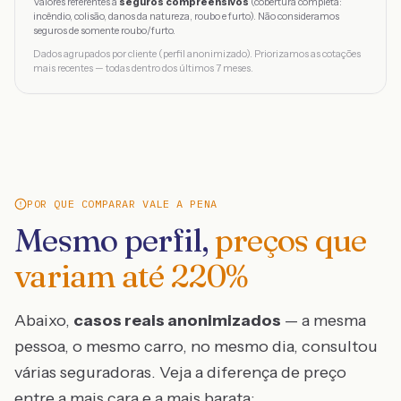
Valores referentes a
seguros compreensivos
(cobertura completa:
incêndio, colisão, danos da natureza, roubo e furto). Não consideramos
seguros de somente roubo/furto.
Dados agrupados por cliente (perfil anonimizado). Priorizamos as cotações
mais recentes — todas dentro dos últimos 7 meses.
POR QUE COMPARAR VALE A PENA
Mesmo perfil,
preços que
variam até
220
%
Abaixo,
casos reais anonimizados
— a mesma
pessoa, o mesmo carro, no mesmo dia, consultou
várias seguradoras. Veja a diferença de preço
entre a mais cara e a mais barata: