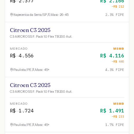
R$
2.377
R$
2.166
−R$
212
Itapecerica da Serra
/
SP
Masc · 26-45
2.3
% FIPE
Citroen C3 2025
C3 AIRCROSS F. Pack 1.0 Flex TB 200 Aut.
MERCADO
MSMB
R$
4.556
R$
4.116
−R$
440
Paulista
/
PE
Masc · 45+
4.3
% FIPE
Citroen C3 2025
C3 AIRCROSS F. Pack 1.0 Flex TB 200 Aut.
MERCADO
MSMB
R$
1.724
R$
1.491
−R$
233
Paulista
/
PE
Masc · 45+
1.7
% FIPE