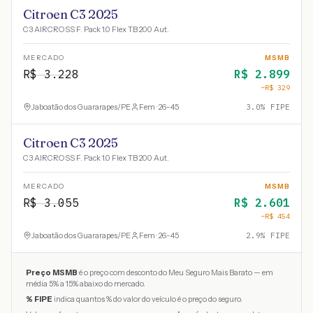
Citroen C3 2025
C3 AIRCROSS F. Pack 1.0 Flex TB 200 Aut.
MERCADO
MSMB
R$
3.228
R$
2.899
−R$
329
Jaboatão dos Guararapes
/
PE
Fem · 26-45
3.0
% FIPE
Citroen C3 2025
C3 AIRCROSS F. Pack 1.0 Flex TB 200 Aut.
MERCADO
MSMB
R$
3.055
R$
2.601
−R$
454
Jaboatão dos Guararapes
/
PE
Fem · 26-45
2.9
% FIPE
Preço MSMB
é o preço com desconto do Meu Seguro Mais Barato — em
média 5% a 15% abaixo do mercado.
% FIPE
indica quantos % do valor do veículo é o preço do seguro.