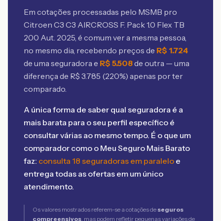
Em cotações processadas pelo MSMB
pro
Citroen C3 C3 AIRCROSS F. Pack 1.0 Flex TB
200 Aut. 2025
, é comum ver a mesma pessoa,
no mesmo dia, recebendo preços de
R$
1.724
de uma seguradora e
R$
5.508
de outra — uma
diferença de R$
3.785
(
220
%) apenas por ter
comparado.
A única forma de saber qual seguradora é a
mais barata para o seu perfil específico é
consultar várias ao mesmo tempo. É o que um
comparador como o Meu Seguro Mais Barato
faz:
consulta 18 seguradoras em paralelo
e
entrega todas as ofertas em um único
atendimento.
Os valores mostrados referem-se a cotações de
seguros
compreensivos
, mas podem refletir pequenas variações de