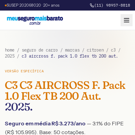
SUSEP 202068020 · 20+ anos
(11) 98957-8818
home
/
seguro de carro
/
marcas
/
citroen
/
c3
/
2025
/
c3 aircross f. pack 1.0 flex tb 200 aut.
VERSÃO ESPECÍFICA
C3
C3 AIRCROSS F. Pack
1.0 Flex TB 200 Aut.
2025
.
Seguro em média R$
3.273
/ano
— 3.1% do FIPE
(R$ 105.995)
. Base:
50
cotações.