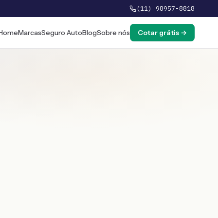
(11) 98957-8818
Home
Marcas
Seguro Auto
Blog
Sobre nós
Cotar grátis →