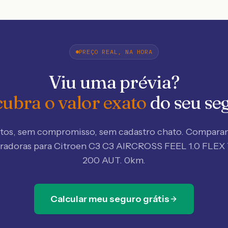
PREÇO REAL, NA HORA
Viu uma prévia?
ubra o valor exato
do seu se
tos, sem compromisso, sem cadastro chato. Compar
uradoras
para Citroen C3 C3 AIRCROSS FEEL 1.0 FLE
200 AUT. 0km
.
Calcular meu seguro grátis