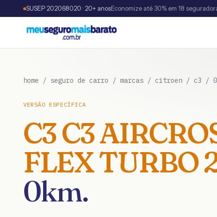
SUSEP 202068020 · 20+ anos
Economize até 30% em 18 segurador
home
/
seguro de carro
/
marcas
/
citroen
/
c3
/
0
VERSÃO ESPECÍFICA
C3
C3 AIRCROS
FLEX TURBO 2
0km
.