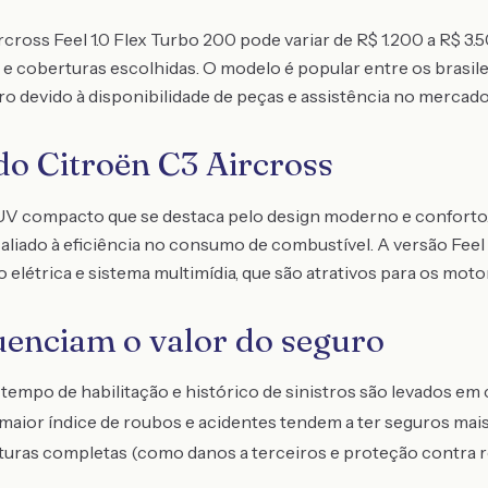
cross Feel 1.0 Flex Turbo 200 pode variar de R$ 1.200 a R$ 3
o e coberturas escolhidas. O modelo é popular entre os brasile
o devido à disponibilidade de peças e assistência no mercado
do Citroën C3 Aircross
UV compacto que se destaca pelo design moderno e conforto.
ado à eficiência no consumo de combustível. A versão Feel tr
elétrica e sistema multimídia, que são atrativos para os motor
luenciam o valor do seguro
 tempo de habilitação e histórico de sinistros são levados em 
aior índice de roubos e acidentes tendem a ter seguros mais
uras completas (como danos a terceiros e proteção contra 