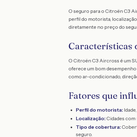
O seguro para o Citroën C3 Air
perfil do motorista, localizaçã
diretamente no preço do segur
Características 
O Citroën C3 Aircross é um S
oferece um bom desempenho ali
como ar-condicionado, direção 
Fatores que inf
Perfil do motorista:
Idade,
Localização:
Cidades com m
Tipo de cobertura:
Cobert
seguro.