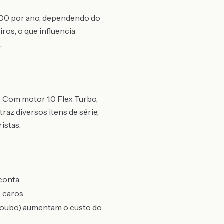
.500 por ano, dependendo do
iros, o que influencia
.
 Com motor 1.0 Flex Turbo,
az diversos itens de série,
istas.
conta.
 caros.
roubo) aumentam o custo do