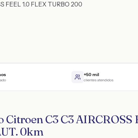
S FEEL 1.0 FLEX TURBO 200
nos
+50 mil
cado
clientes atendidos
ro Citroen C3 C3 AIRCROSS 
UT. 0km