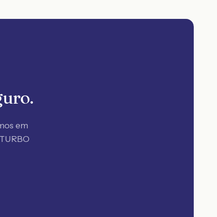
guro.
amos em
X TURBO