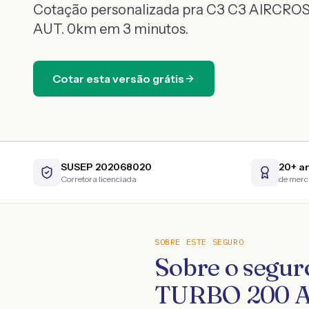
Cotação personalizada pra
C3
C3 AIRCROS
AUT.
0km
em 3 minutos.
Cotar esta versão grátis
SUSEP 202068020
20+ a
Corretora licenciada
de mer
SOBRE ESTE SEGURO
Sobre o segu
TURBO 200 A