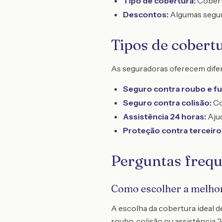
Tipo de cobertura:
Cobertu
Descontos:
Algumas segur
Tipos de cobert
As seguradoras oferecem difer
Seguro contra roubo e fu
Seguro contra colisão:
Co
Assistência 24 horas:
Ajud
Proteção contra terceiro
Perguntas frequ
Como escolher a melhor
A escolha da cobertura ideal d
roubo, colisão ou assistência