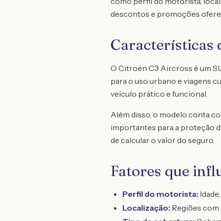
como perfil do motorista, loca
descontos e promoções oferec
Características 
O Citroën C3 Aircross é um SUV
para o uso urbano e viagens c
veículo prático e funcional.
Além disso, o modelo conta com
importantes para a proteção d
de calcular o valor do seguro.
Fatores que inf
Perfil do motorista:
Idade,
Localização:
Regiões com m