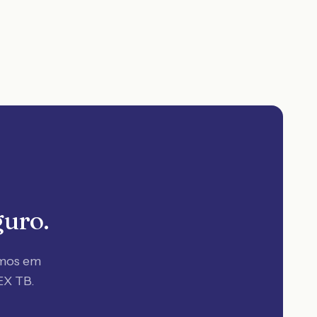
guro.
amos em
EX TB.