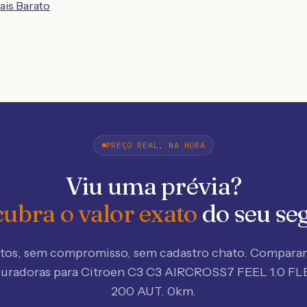
ais Barato
PREÇO REAL, NA HORA
Viu uma prévia?
ubra o valor exato
do seu se
tos, sem compromisso, sem cadastro chato. Compar
guradoras
para Citroen C3 C3 AIRCROSS7 FEEL 1.0 FL
200 AUT. 0km
.