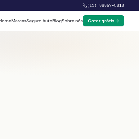
(11) 98957-8818
Home
Marcas
Seguro Auto
Blog
Sobre nós
Cotar grátis →