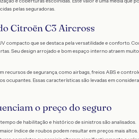
lização e coberturas escolhidas. Este valor é uma média que p
idas pelas seguradoras.
do Citroën C3 Aircross
 compacto que se destaca pela versatilidade e conforto. Com 
urtas. Seu design arrojado e bom espaço interno atraem mui
 recursos de segurança, como airbags, freios ABS e controle 
os ocupantes. Essas características são levadas em consider
luenciam o preço do seguro
 tempo de habilitação e histórico de sinistros são analisados.
aior índice de roubos podem resultar em preços mais altos.