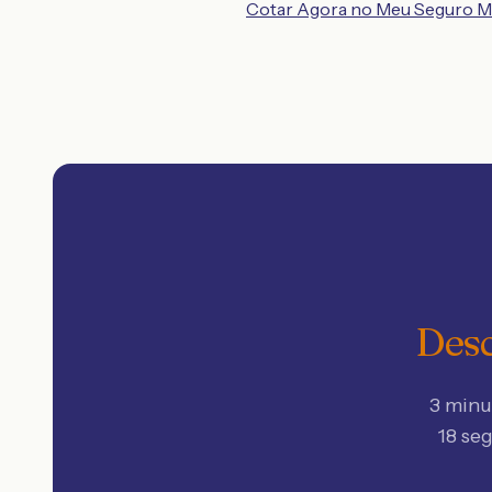
Cotar Agora no Meu Seguro M
Desc
3 minu
18 se