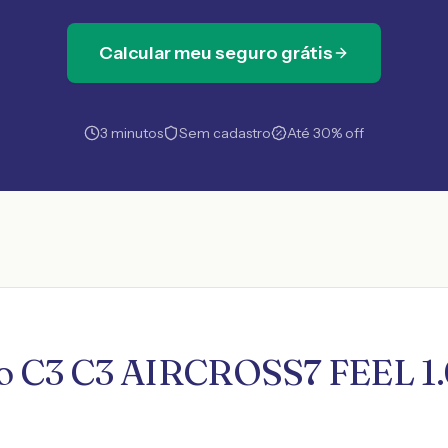
Calcular meu seguro grátis
3 minutos
Sem cadastro
Até 30% off
ro C3 C3 AIRCROSS7 FEEL 1.