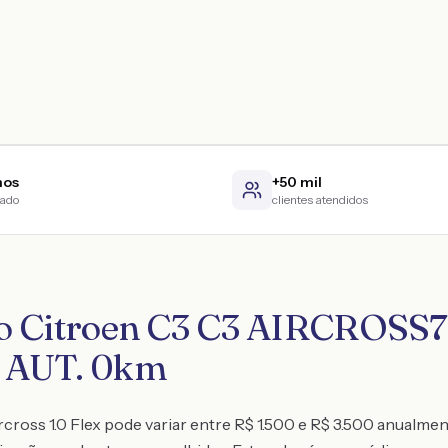
nos
+50 mil
cado
clientes atendidos
ro Citroen C3 C3 AIRCROSS7
 AUT. 0km
cross 1.0 Flex pode variar entre R$ 1.500 e R$ 3.500 anualme