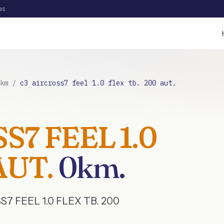
as
km
/
c3 aircross7 feel 1.0 flex tb. 200 aut.
S7 FEEL 1.0
AUT.
0km
.
7 FEEL 1.0 FLEX TB. 200