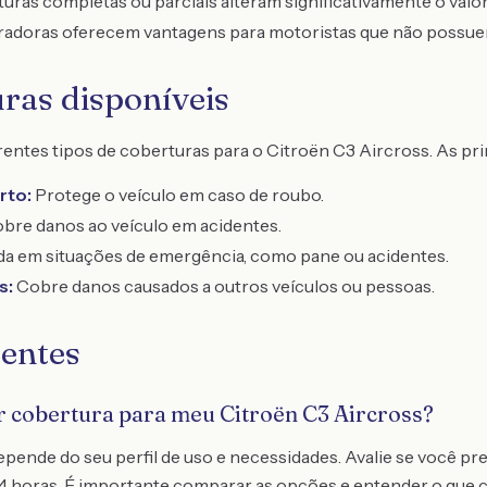
ras completas ou parciais alteram significativamente o valor
adoras oferecem vantagens para motoristas que não possuem
uras disponíveis
entes tipos de coberturas para o Citroën C3 Aircross. As pri
rto:
Protege o veículo em caso de roubo.
bre danos ao veículo em acidentes.
a em situações de emergência, como pane ou acidentes.
s:
Cobre danos causados a outros veículos ou pessoas.
entes
 cobertura para meu Citroën C3 Aircross?
epende do seu perfil de uso e necessidades. Avalie se você pr
 24 horas. É importante comparar as opções e entender o que 