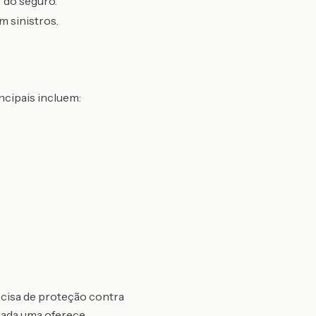
 do seguro.
 sinistros.
ncipais incluem:
ecisa de proteção contra
cada uma oferece.