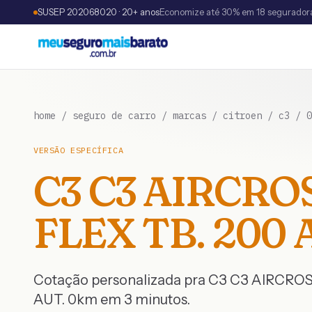
SUSEP 202068020 · 20+ anos
Economize até 30% em 18 segurador
home
/
seguro de carro
/
marcas
/
citroen
/
c3
/
0
VERSÃO ESPECÍFICA
C3
C3 AIRCROS
FLEX TB. 200 
Cotação personalizada pra
C3
C3 AIRCROSS
AUT.
0km
em 3 minutos.