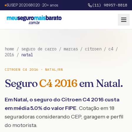
SUSEP 202068020 · 20+ anos
(11) 98957-8818
home
/
seguro de carro
/
marcas
/
citroen
/
c4
/
2016
/
natal
CITROEN
C4
2016
·
NATAL
/
RN
Seguro
C4
2016
em
Natal
.
Em
Natal
, o seguro do
Citroen
C4
2016
custa
em média
5.0
% do valor FIPE
. Cotação em 18
seguradoras considerando CEP, garagem e perfil
do motorista.