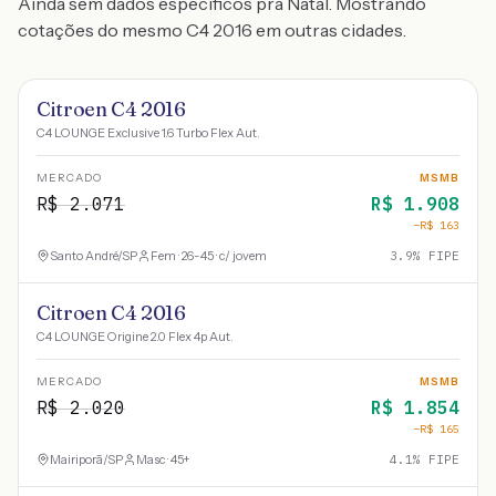
Ainda sem dados específicos pra Natal. Mostrando
cotações do mesmo C4 2016 em outras cidades.
Citroen C4 2016
C4 LOUNGE Exclusive 1.6 Turbo Flex Aut.
MERCADO
MSMB
R$
2.071
R$
1.908
−R$
163
Santo André
/
SP
Fem · 26-45 · c/ jovem
3.9
% FIPE
Citroen C4 2016
C4 LOUNGE Origine 2.0 Flex 4p Aut.
MERCADO
MSMB
R$
2.020
R$
1.854
−R$
165
Mairiporã
/
SP
Masc · 45+
4.1
% FIPE