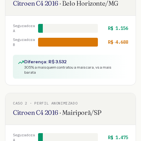
Citroen
C4
2016
·
Belo Horizonte
/
MG
Seguradora
R$
1.156
A
Seguradora
R$
4.688
B
Diferença: R$
3.532
305
% a mais quem contratou a mais cara, vs a mais
barata
CASO
2
· PERFIL ANONIMIZADO
Citroen
C4
2016
·
Mairiporã
/
SP
Seguradora
R$
1.475
A