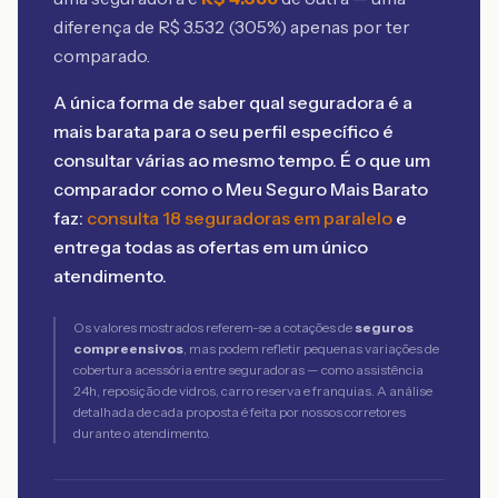
diferença de R$
3.532
(
305
%) apenas por ter
comparado.
A única forma de saber qual seguradora é a
mais barata para o seu perfil específico é
consultar várias ao mesmo tempo. É o que um
comparador como o Meu Seguro Mais Barato
faz:
consulta 18 seguradoras em paralelo
e
entrega todas as ofertas em um único
atendimento.
Os valores mostrados referem-se a cotações de
seguros
compreensivos
, mas podem refletir pequenas variações de
cobertura acessória entre seguradoras — como assistência
24h, reposição de vidros, carro reserva e franquias. A análise
detalhada de cada proposta é feita por nossos corretores
durante o atendimento.