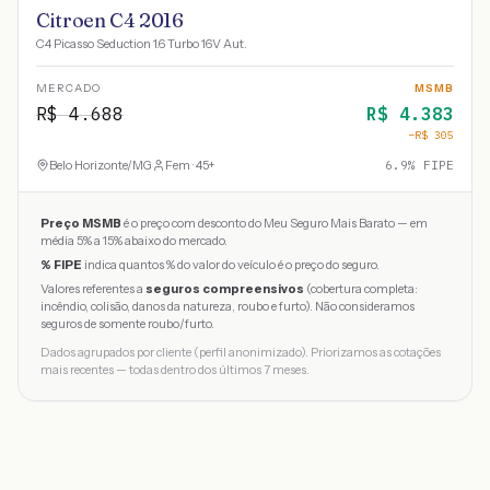
Citroen C4 2016
C4 Picasso Seduction 1.6 Turbo 16V Aut.
MERCADO
MSMB
R$
4.688
R$
4.383
−R$
305
Belo Horizonte
/
MG
Fem · 45+
6.9
% FIPE
Preço MSMB
é o preço com desconto do Meu Seguro Mais Barato — em
média 5% a 15% abaixo do mercado.
% FIPE
indica quantos % do valor do veículo é o preço do seguro.
Valores referentes a
seguros compreensivos
(cobertura completa:
incêndio, colisão, danos da natureza, roubo e furto). Não consideramos
seguros de somente roubo/furto.
Dados agrupados por cliente (perfil anonimizado). Priorizamos as cotações
mais recentes — todas dentro dos últimos 7 meses.