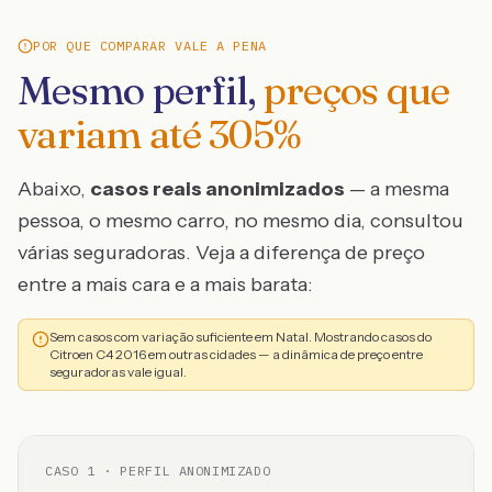
POR QUE COMPARAR VALE A PENA
Mesmo perfil,
preços que
variam até
305
%
Abaixo,
casos reais anonimizados
— a mesma
pessoa, o mesmo carro, no mesmo dia, consultou
várias seguradoras. Veja a diferença de preço
entre a mais cara e a mais barata:
Sem casos com variação suficiente em Natal. Mostrando casos do
Citroen C4 2016 em outras cidades — a dinâmica de preço entre
seguradoras vale igual.
CASO
1
· PERFIL ANONIMIZADO