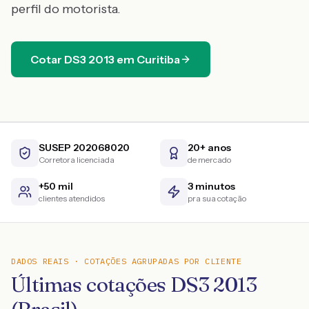
perfil do motorista.
Cotar
DS3
2013
em
Curitiba
SUSEP 202068020
20+ anos
Corretora licenciada
de mercado
+50 mil
3 minutos
clientes atendidos
pra sua cotação
DADOS REAIS · COTAÇÕES AGRUPADAS POR CLIENTE
Últimas cotações DS3 2013