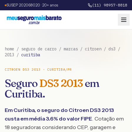
SUSEP 202068020 · 20+ anos
(11) 98957-8818
home
/
seguro de carro
/
marcas
/
citroen
/
ds3
/
2013
/
curitiba
CITROEN
DS3
2013
·
CURITIBA
/
PR
Seguro
DS3
2013
em
Curitiba
.
Em
Curitiba
, o seguro do
Citroen
DS3
2013
custa em média
3.6
% do valor FIPE
. Cotação em
18 seguradoras considerando CEP, garagem e