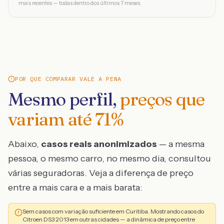
mais recentes — todas dentro dos últimos 7 meses.
POR QUE COMPARAR VALE A PENA
Mesmo perfil,
preços que
variam até
71
%
Abaixo,
casos reais anonimizados
— a mesma
pessoa, o mesmo carro, no mesmo dia, consultou
várias seguradoras. Veja a diferença de preço
entre a mais cara e a mais barata:
Sem casos com variação suficiente em Curitiba. Mostrando casos do
Citroen DS3 2013 em outras cidades — a dinâmica de preço entre