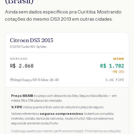
(Brasil)
Ainda sem dados específicos pra Curitiba. Mostrando
cotações do mesmo DS3 2013 em outras cidades.
Citroen DS3 2013
DS3 1.6 Turbo 16V 3p Mec.
MERCADO
MSMB
R$
2.068
R$
1.782
−R$
285
Mogi Guaçu
/
SP
Masc · 26-45
3.6
% FIPE
Preço MSMB
é o preço com desconto do Meu Seguro Mais Barato — em
média 5% a 15% abaixo do mercado.
% FIPE
indica quantos % do valor do veículo é o preço do seguro.
Valores referentes a
seguros compreensivos
(cobertura completa:
incêndio, colisão, danos da natureza, roubo e furto). Não consideramos
seguros de somente roubo/furto.
Dados agrupados por cliente (perfil anonimizado). Priorizamos as cotações