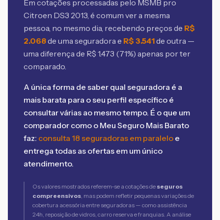
Em cotações processadas pelo MSMB
pro
Citroen DS3 2013
, é comum ver a mesma
pessoa, no mesmo dia, recebendo preços de
R$
2.068
de uma seguradora e
R$
3.541
de outra —
uma diferença de R$
1.473
(
71
%) apenas por ter
comparado.
A única forma de saber qual seguradora é a
mais barata para o seu perfil específico é
consultar várias ao mesmo tempo. É o que um
comparador como o Meu Seguro Mais Barato
faz:
consulta 18 seguradoras em paralelo
e
entrega todas as ofertas em um único
atendimento.
Os valores mostrados referem-se a cotações de
seguros
compreensivos
, mas podem refletir pequenas variações de
cobertura acessória entre seguradoras — como assistência
24h, reposição de vidros, carro reserva e franquias. A análise