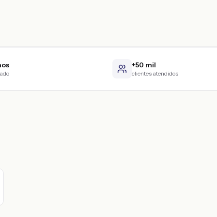
nos
+50 mil
cado
clientes atendidos