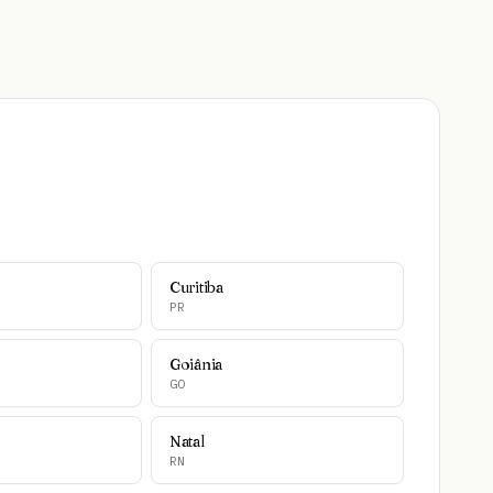
Curitiba
PR
Goiânia
GO
Natal
RN