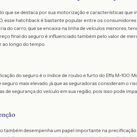
o que se destaca por sua motorização e características que 
.0, esse hatchback é bastante popular entre os consumidore
ia do carro, que se encaixa na linha de veículos menores, ten
preço final do seguro é influenciado também pelo valor de me
r ao longo do tempo.
ficação do seguro é o índice de roubo e furto do Effa M-100. M
e seguro mais elevado, já que as seguradoras consideram o ris
ticas de segurança do veículo em sua região, pois isso pode im
enção
o também desempenha um papel importante na precificação d