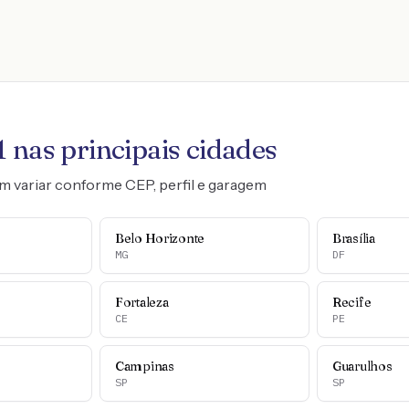
1
nas principais cidades
m variar conforme CEP, perfil e garagem
Belo Horizonte
Brasília
MG
DF
Fortaleza
Recife
CE
PE
Campinas
Guarulhos
SP
SP