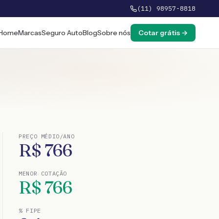
(11) 98957-8818
Home
Marcas
Seguro Auto
Blog
Sobre nós
Cotar grátis →
PREÇO MÉDIO/ANO
R$
766
MENOR COTAÇÃO
R$
766
% FIPE