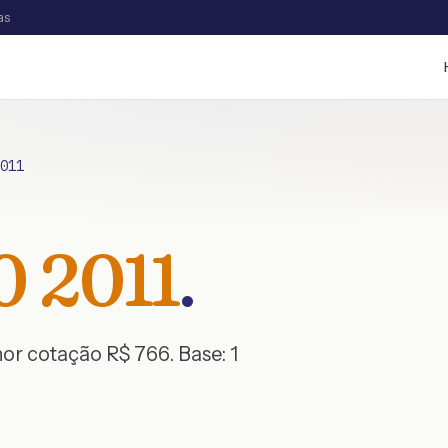
as
011
0
2011
.
nor cotação R$
766
. Base:
1