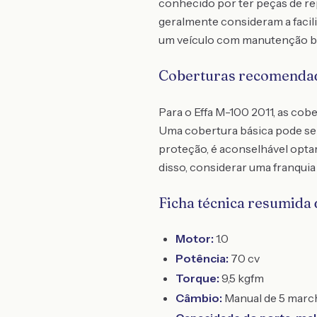
conhecido por ter peças de re
geralmente consideram a facil
um veículo com manutenção ba
Coberturas recomenda
Para o Effa M-100 2011, as co
Uma cobertura básica pode ser 
proteção, é aconselhável optar
disso, considerar uma franqui
Ficha técnica resumida 
Motor:
1.0
Potência:
70 cv
Torque:
9,5 kgfm
Câmbio:
Manual de 5 marc