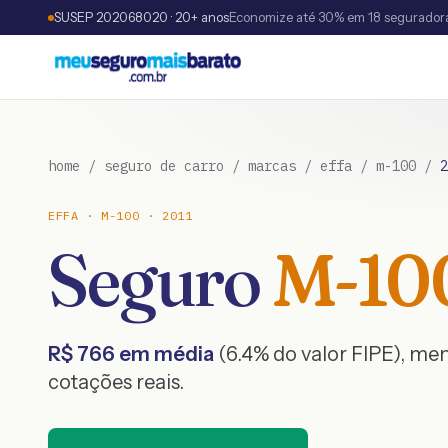
SUSEP 202068020 · 20+ anos
Economize até 30% em 18 segurador
home
/
seguro de carro
/
marcas
/
effa
/
m-100
/
2
EFFA
·
M-100
·
2011
Seguro
M-10
R$
766
em média
(
6.4
% do valor FIPE), me
cotações reais.