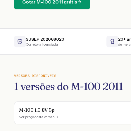
Cotar
M-100
2011
grátis
SUSEP 202068020
20+ a
Corretora licenciada
de mer
VERSÕES DISPONÍVEIS
1
versões do
M-100
2011
M-100 1.0 8V 5p
Ver preço desta versão →