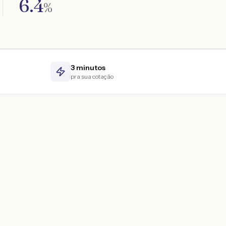
6.4
%
3 minutos
pra sua cotação