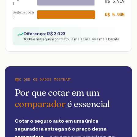
R$
5.919
I
Seguradora
R$
5.945
J
Diferença: R$
3.023
103
% a mais quem contratou a mais cara, vs a mais barata
O QUE OS DADOS MOSTRAM
Por que cotar em um
comparador
é essencial
Cotar o seguro auto em uma única
seguradora entrega só o preço dessa
seguradora
— e os dados reais mostram que,