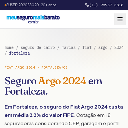
SUSEP 202068020 · 20+ anos
(11) 98957-8818
home
/
seguro de carro
/
marcas
/
fiat
/
argo
/
2024
/
fortaleza
FIAT
ARGO
2024
·
FORTALEZA
/
CE
Seguro
Argo
2024
em
Fortaleza
.
Em
Fortaleza
, o seguro do
Fiat
Argo
2024
custa
em média
3.3
% do valor FIPE
. Cotação em 18
seguradoras considerando CEP, garagem e perfil