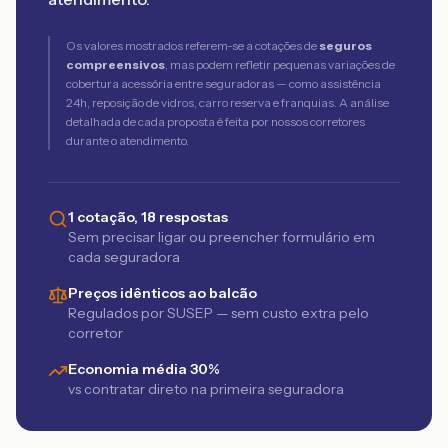
Os valores mostrados referem-se a cotações de
seguros
compreensivos
, mas podem refletir pequenas variações de
cobertura acessória entre seguradoras — como assistência
24h, reposição de vidros, carro reserva e franquias. A análise
detalhada de cada proposta é feita por nossos corretores
durante o atendimento.
1 cotação, 18 respostas
Sem precisar ligar ou preencher formulário em
cada seguradora
Preços idênticos ao balcão
Regulados por SUSEP — sem custo extra pelo
corretor
Economia média 30%
vs contratar direto na primeira seguradora