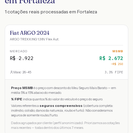
em Fortaleza
1 cotações reais processadas em Fortaleza
Fiat ARGO 2024
ARGO TREKKING 1.3 8V Flex Aut.
MERCADO
MSMB
R$
2.922
R$
2.672
−R$
250
Masc · 26-45
3.3
% FIPE
Preço MSMB
é o preço com desconto do Meu Seguro Mais Barato — em
média 5% a 15% abaixo do mercado.
% FIPE
indica quantos % do valor do veículo é o preço do seguro.
Valores referentes a
seguros compreensivos
(cobertura completa:
incêndio, colisão, danos da natureza, roubo e furto). Não consideramos
seguros de somente roubo/furto.
Dados agrupados por cliente (perfil anonimizado). Priorizamos as cotações
mais recentes — todas dentro dos últimos 7 meses.