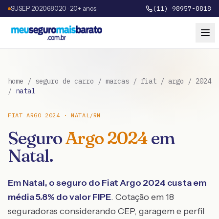
SUSEP 202068020 · 20+ anos
(11) 98957-8818
home
/
seguro de carro
/
marcas
/
fiat
/
argo
/
2024
/
natal
FIAT
ARGO
2024
·
NATAL
/
RN
Seguro
Argo
2024
em
Natal
.
Em
Natal
, o seguro do
Fiat
Argo
2024
custa em
média
5.8
% do valor FIPE
. Cotação em 18
seguradoras considerando CEP, garagem e perfil