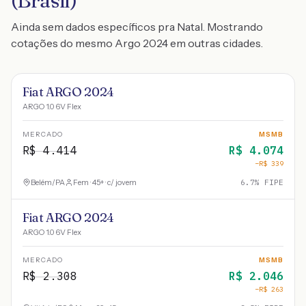
(Brasil)
Ainda sem dados específicos pra Natal. Mostrando
cotações do mesmo Argo 2024 em outras cidades.
Fiat ARGO 2024
ARGO 1.0 6V Flex
MERCADO
MSMB
R$
4.414
R$
4.074
−R$
339
Belém
/
PA
Fem · 45+ · c/ jovem
6.7
% FIPE
Fiat ARGO 2024
ARGO 1.0 6V Flex
MERCADO
MSMB
R$
2.308
R$
2.046
−R$
263