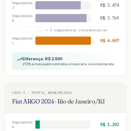
Seguradora
R$
3.474
J
Seguradora
R$
3.769
K
... +
1
seguradoras intermediárias
Seguradora
R$
4.007
L
Diferença: R$
2.930
272
% a mais quem contratou a mais cara, vs a mais barata
CASO
2
· PERFIL ANONIMIZADO
Fiat
ARGO
2024
·
Rio de Janeiro
/
RJ
Seguradora
R$
1.202
A