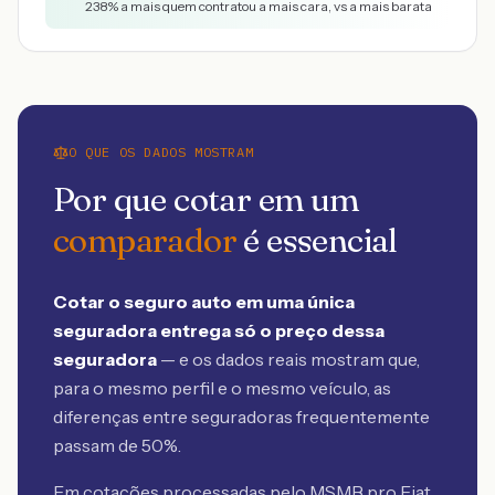
238
% a mais quem contratou a mais cara, vs a mais barata
O QUE OS DADOS MOSTRAM
Por que cotar em um
comparador
é essencial
Cotar o seguro auto em uma única
seguradora entrega só o preço dessa
seguradora
— e os dados reais mostram que,
para o mesmo perfil e o mesmo veículo, as
diferenças entre seguradoras frequentemente
passam de 50%.
Em cotações processadas pelo MSMB
pro Fiat