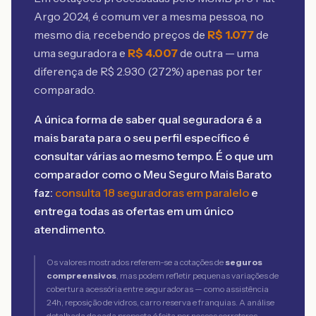
Argo 2024
, é comum ver a mesma pessoa, no
mesmo dia, recebendo preços de
R$
1.077
de
uma seguradora e
R$
4.007
de outra — uma
diferença de R$
2.930
(
272
%) apenas por ter
comparado.
A única forma de saber qual seguradora é a
mais barata para o seu perfil específico é
consultar várias ao mesmo tempo. É o que um
comparador como o Meu Seguro Mais Barato
faz:
consulta 18 seguradoras em paralelo
e
entrega todas as ofertas em um único
atendimento.
Os valores mostrados referem-se a cotações de
seguros
compreensivos
, mas podem refletir pequenas variações de
cobertura acessória entre seguradoras — como assistência
24h, reposição de vidros, carro reserva e franquias. A análise
detalhada de cada proposta é feita por nossos corretores