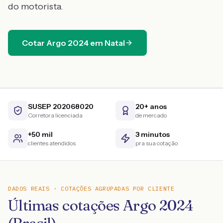
do motorista.
Cotar
Argo
2024
em
Natal
SUSEP 202068020
20+ anos
Corretora licenciada
de mercado
+50 mil
3 minutos
clientes atendidos
pra sua cotação
DADOS REAIS · COTAÇÕES AGRUPADAS POR CLIENTE
Últimas cotações Argo 2024