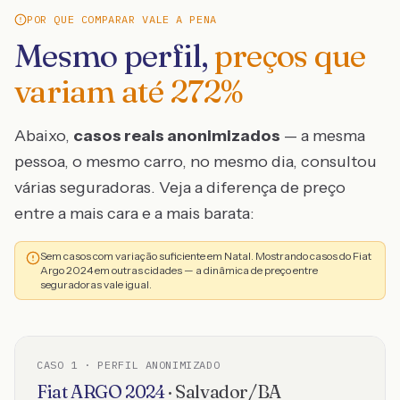
POR QUE COMPARAR VALE A PENA
Mesmo perfil,
preços que
variam até
272
%
Abaixo,
casos reais anonimizados
— a mesma
pessoa, o mesmo carro, no mesmo dia, consultou
várias seguradoras. Veja a diferença de preço
entre a mais cara e a mais barata:
Sem casos com variação suficiente em Natal. Mostrando casos do Fiat
Argo 2024 em outras cidades — a dinâmica de preço entre
seguradoras vale igual.
CASO
1
· PERFIL ANONIMIZADO
Fiat
ARGO
2024
·
Salvador
/
BA