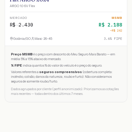
ARGO 1.0 6V Flex
MERCADO
MSMB
R$
2.430
R$
2.188
−R$
242
Goiânia
/
GO
Masc · 26-45
3.6
% FIPE
Preço MSMB
é o preço com desconto do Meu Seguro Mais Barato — em
média 5% a 15% abaixo do mercado.
% FIPE
indica quantos % do valor do veículo é o preço do seguro.
Valores referentes a
seguros compreensivos
(cobertura completa:
incêndio, colisão, danos da natureza, roubo e furto). Não consideramos
seguros de somente roubo/furto.
Dados agrupados por cliente (perfil anonimizado). Priorizamos as cotações
mais recentes — todas dentro dos últimos 7 meses.