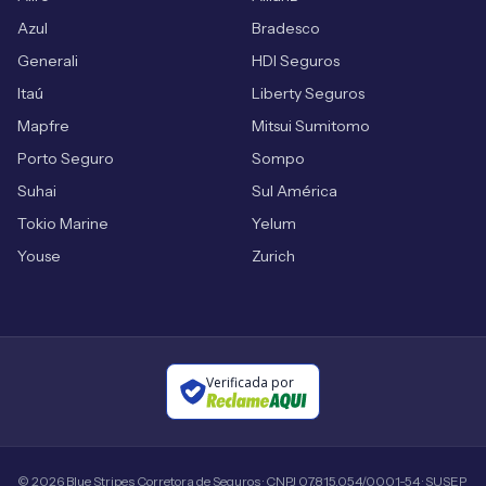
Azul
Bradesco
Generali
HDI Seguros
Itaú
Liberty Seguros
Mapfre
Mitsui Sumitomo
Porto Seguro
Sompo
Suhai
Sul América
Tokio Marine
Yelum
Youse
Zurich
Verificada por
©
2026
Blue Stripes Corretora de Seguros · CNPJ 07.815.054/0001-54 · SUSEP