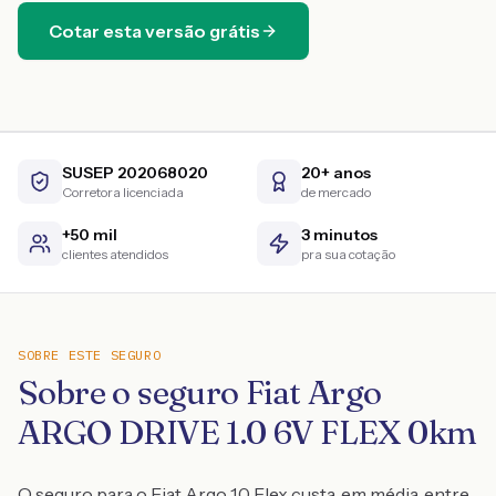
Cotar esta versão grátis
SUSEP 202068020
20+ anos
Corretora licenciada
de mercado
+50 mil
3 minutos
clientes atendidos
pra sua cotação
SOBRE ESTE SEGURO
Sobre o seguro Fiat Argo
ARGO DRIVE 1.0 6V FLEX 0km
O seguro para o Fiat Argo 1.0 Flex custa, em média, entre