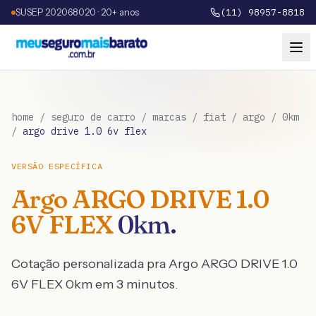
SUSEP 202068020 · 20+ anos
(11) 98957-8818
home
/
seguro de carro
/
marcas
/
fiat
/
argo
/
0km
/
argo drive 1.0 6v flex
VERSÃO ESPECÍFICA
Argo
ARGO DRIVE 1.0
6V FLEX
0km
.
Cotação personalizada pra
Argo
ARGO DRIVE 1.0
6V FLEX
0km
em 3 minutos.