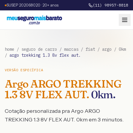
SUSEP 202068020 · 20+ anos
(11) 98957-8818
home
/
seguro de carro
/
marcas
/
fiat
/
argo
/
0km
/
argo trekking 1.3 8v flex aut.
VERSÃO ESPECÍFICA
Argo
ARGO TREKKING
1.3 8V FLEX AUT.
0km
.
Cotação personalizada pra
Argo
ARGO
TREKKING 1.3 8V FLEX AUT.
0km
em 3 minutos.