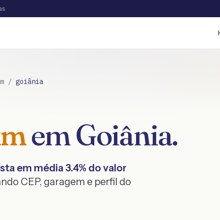
as
m
/
goiânia
km
em
Goiânia
.
sta em média
3.4
% do valor
ndo CEP, garagem e perfil do