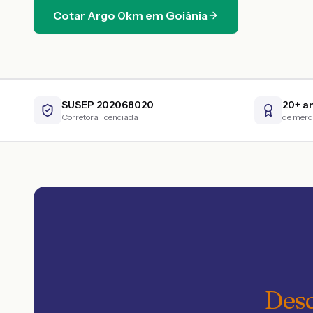
Cotar
Argo
0km
em
Goiânia
SUSEP 202068020
20+ a
Corretora licenciada
de mer
Desc