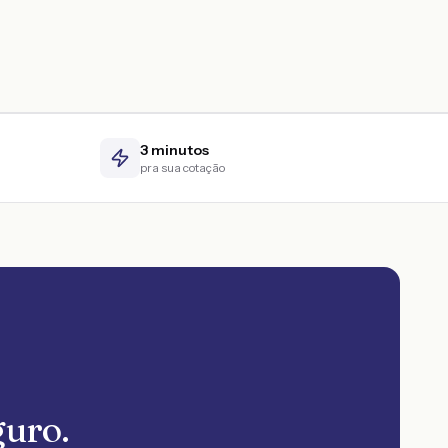
3 minutos
pra sua cotação
guro.