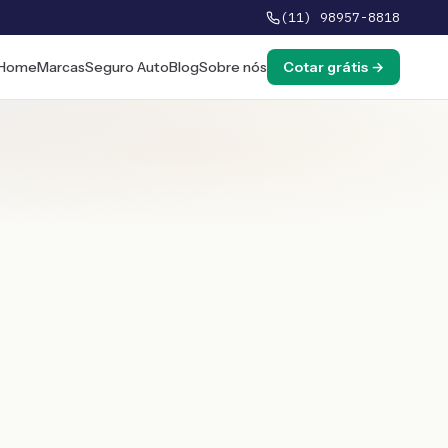
(11) 98957-8818
Home
Marcas
Seguro Auto
Blog
Sobre nós
Cotar grátis →