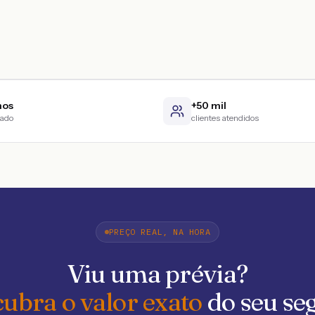
nos
+50 mil
cado
clientes atendidos
PREÇO REAL, NA HORA
Viu uma prévia?
ubra o valor exato
do seu se