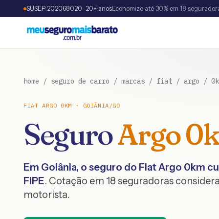
SUSEP 202068020 · 20+ anos
Economize até 30% em 18 segurador
home
/
seguro de carro
/
marcas
/
fiat
/
argo
/
0k
FIAT
ARGO
0KM
·
GOIÂNIA
/
GO
Seguro
Argo
0
Em
Goiânia
, o seguro do
Fiat
Argo
0km
cu
FIPE
. Cotação em 18 seguradoras considera
motorista.