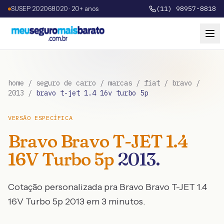
SUSEP 202068020 · 20+ anos
(11) 98957-8818
home
/
seguro de carro
/
marcas
/
fiat
/
bravo
/
2013
/
bravo t-jet 1.4 16v turbo 5p
VERSÃO ESPECÍFICA
Bravo
Bravo T-JET 1.4
16V Turbo 5p
2013
.
Cotação personalizada pra
Bravo
Bravo T-JET 1.4
16V Turbo 5p
2013
em 3 minutos.