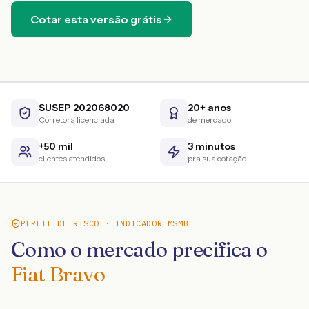
Cotar esta versão grátis
SUSEP 202068020
20+ anos
Corretora licenciada
de mercado
+50 mil
3 minutos
clientes atendidos
pra sua cotação
PERFIL DE RISCO · INDICADOR MSMB
Como o mercado precifica o
Fiat Bravo