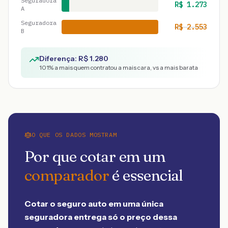
Seguradora
R$
1.273
A
Seguradora
R$
2.553
B
Diferença: R$
1.280
101
% a mais quem contratou a mais cara, vs a mais barata
O QUE OS DADOS MOSTRAM
Por que cotar em um
comparador
é essencial
Cotar o seguro auto em uma única
seguradora entrega só o preço dessa