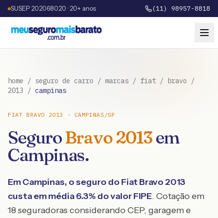
SUSEP 202068020 · 20+ anos
(11) 98957-8818
home
/
seguro de carro
/
marcas
/
fiat
/
bravo
/
2013
/
campinas
FIAT
BRAVO
2013
·
CAMPINAS
/
SP
Seguro
Bravo
2013
em
Campinas
.
Em
Campinas
, o seguro do
Fiat
Bravo
2013
custa em média
6.3
% do valor FIPE
. Cotação em
18 seguradoras considerando CEP, garagem e