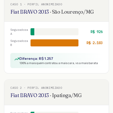
CASO
1
· PERFIL ANONIMIZADO
Fiat
BRAVO
2013
·
São Lourenço
/
MG
Seguradora
R$
926
A
Seguradora
R$
2.183
B
Diferença: R$
1.257
136
% a mais quem contratou a mais cara, vs a mais barata
CASO
2
· PERFIL ANONIMIZADO
Fiat
BRAVO
2013
·
Ipatinga
/
MG