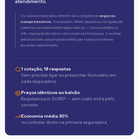
atendimento.
Os valores mostrados referem-se a cotações de
seguros
compreensivos
, mas podem refletir pequenas variações de
cobertura acessória entre seguradoras — como assistência
24h, reposição de vidros, carro reserva e franquias. A análise
detalhada de cada proposta é feita por nossos corretores
durante o atendimento.
1 cotação, 18 respostas
Sem precisar ligar ou preencher formulário em
cada seguradora
Preços idênticos ao balcão
Regulados por SUSEP — sem custo extra pelo
corretor
Economia média 30%
vs contratar direto na primeira seguradora