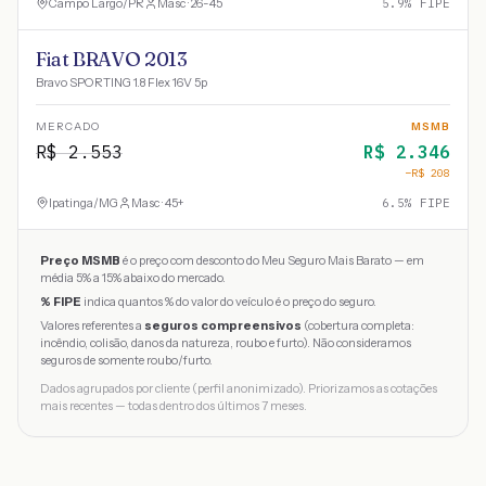
Campo Largo
/
PR
Masc · 26-45
5.9
% FIPE
Fiat BRAVO 2013
Bravo SPORTING 1.8 Flex 16V 5p
MERCADO
MSMB
R$
2.553
R$
2.346
−R$
208
Ipatinga
/
MG
Masc · 45+
6.5
% FIPE
Preço MSMB
é o preço com desconto do Meu Seguro Mais Barato — em
média 5% a 15% abaixo do mercado.
% FIPE
indica quantos % do valor do veículo é o preço do seguro.
Valores referentes a
seguros compreensivos
(cobertura completa:
incêndio, colisão, danos da natureza, roubo e furto). Não consideramos
seguros de somente roubo/furto.
Dados agrupados por cliente (perfil anonimizado). Priorizamos as cotações
mais recentes — todas dentro dos últimos 7 meses.