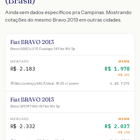
(Brasil)
Ainda sem dados específicos pra Campinas. Mostrando
cotações do mesmo Bravo 2013 em outras cidades.
Fiat BRAVO 2013
Bravo ABSOLUTE Dualogic 1.8 Flex 16V 5p
MERCADO
MSMB
R$
2.183
R$
1.978
−R$
205
São Lourenço
/
MG
Masc · 18-25 · c/ jovem
6.4
% FIPE
Fiat BRAVO 2013
Bravo SPORTING 1.8 Flex 16V 5p
MERCADO
MSMB
R$
2.332
R$
2.037
−R$
294