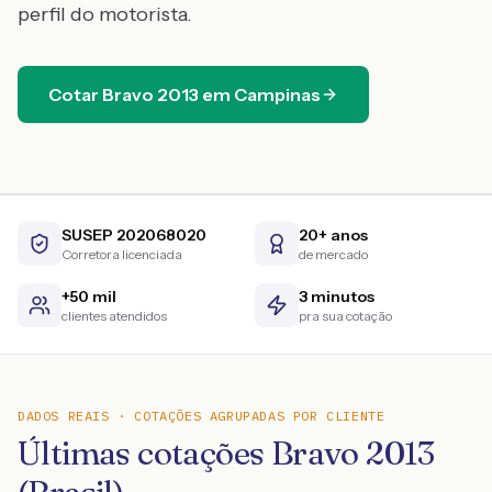
perfil do motorista.
Cotar
Bravo
2013
em
Campinas
SUSEP 202068020
20+ anos
Corretora licenciada
de mercado
+50 mil
3 minutos
clientes atendidos
pra sua cotação
DADOS REAIS · COTAÇÕES AGRUPADAS POR CLIENTE
Últimas cotações Bravo 2013